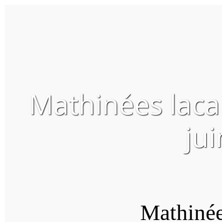
Mathinées laca
ju