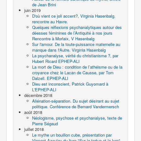
de Jean Brini
juin 2019
D'où vient ce joli accent?, Virginia Hasenbalg.
rencontre au Havre.
Quelques réflexions psychanalytiques autour des
déesses féminines de l’Antiquité à nos jours
Rencontre à Morlaix, V Hasenbalg
Sur l'amour. De la toute-puissance maternelle au
manque dans l'Autre. Virginia Hasenbalg
La psychanalyse, vérité du christianisme ?, par
Hubert Ricard EPHEP-ALI
La mort de Dieu : condition de l’athéisme ou de la
croyance chez le Lacan de Causse, par Tom
Dalzell. EPHEP-ALI
Dieu est inconscient, Patrick Guyomard à
L'EPHEP-ALI
décembre 2018
Aliénation-séparation. Du sujet désirant au sujet
politique. Conférence de Bernard Vandermersch
août 2018
Néologisme, psychose et psychanalyse, texte de
Pierre Ségaud
juillet 2018
Le mythe un bouillon cube, présentation par
Vincent Azoulay du livre "Sur la tortue et la lyre"