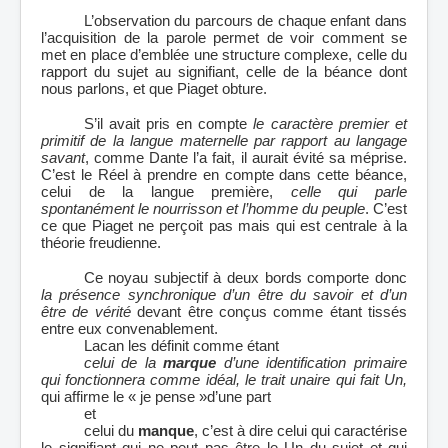
L’observation du parcours de chaque enfant dans
l’acquisition de la parole permet de voir comment se
met en place d’emblée une structure complexe, celle du
rapport du sujet au signifiant, celle de la béance dont
nous parlons, et que Piaget obture.
S’il avait pris en compte
le caractère premier et
primitif de la langue maternelle par rapport au langage
savant
, comme Dante l’a fait, il aurait évité sa méprise.
C’est le Réel à prendre en compte dans cette béance,
celui de la langue première,
celle qui parle
spontanément le nourrisson et l’homme du peuple
. C’est
ce que Piaget ne perçoit pas mais qui est centrale à la
théorie freudienne.
Ce noyau subjectif à deux bords comporte donc
la présence synchronique d’un être du savoir et d’un
être de vérité
devant être conçus comme étant tissés
entre eux convenablement.
Lacan les définit comme étant
celui de la
marque
d’une identification primaire
qui fonctionnera comme idéal, le trait unaire qui fait Un,
qui affirme le « je pense »d’une part
et
celui du
manque
, c’est à dire celui qui caractérise
le signifiant qui ne peut pas être le Un du sujet et qui