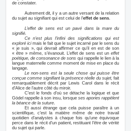
de constater.
Autrement dit, il y a un autre versant de la relation
du sujet au signifiant qui est celui de l’
effet de sens
.
L’effet de sens est un pavé dans la mare du
signifié
.
Ce n’est plus l’infini des significations qui est
exploré ici
mais le fait que le sujet incarné par le sens du
« je suis », qui devrait affirmer ce qu’il en est de son
« être » même, s’évanouit. L’effet de sens est un
effet
poétique, de consonance de sons
qui rappelle le lien à la
langue maternelle comme moment de mise en place du
langage.
Le non-sens est la seule chose qui puisse être
conçue comme signifiant la présence réelle du sujet
,
fait
remarquablement décrit par Lewis Carol dans le récit
d’Alice de l’autre côté du miroir.
C’est le fonds d’où se détache la logique et que
Gödel rappelle à son insu, lorsque
ses apories rappèlent
la béance de la suture
.
Et aussi étrange que cela puisse paraître à un
scientifique, c’est la matière même de notre travail
quotidien d’analystes à chaque fois qu’une équivoque
perce dans le récit d’un patient, restituant l’être de vérité
du sujet qui parle.