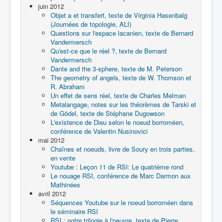
juin 2012
Objet a et transfert, texte de Virginia Hasenbalg
(Journées de topologie, ALI)
Questions sur l'espace lacanien, texte de Bernard
Vandermersch
Qu'est-ce que le réel ?, texte de Bernard
Vandermersch
Dante and the 3-sphere, texte de M. Peterson
The geometry of angels, texte de W. Thomson et
R. Abraham
Un effet de sens réel, texte de Charles Melman
Metalangage, notes sur les théorèmes de Tarski et
de Gödel, texte de Stéphane Dugowson
L'existence de Dieu selon le noeud borroméen,
conférence de Valentin Nusinovici
mai 2012
Chaînes et noeuds, livre de Soury en trois parties,
en vente
Youtube : Leçon 11 de RSI: Le quatrième rond
Le nouage RSI, conférence de Marc Darmon aux
Mathinées
avril 2012
Séquences Youtube sur le noeud borroméen dans
le séminaire RSI
RSI : notre trilogie à l'oeuvre, texte de Pierre