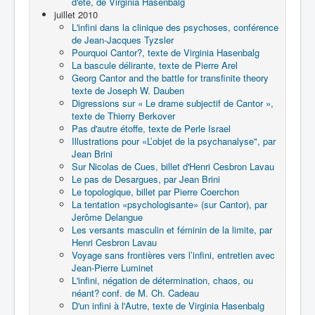
d'été, de Virginia Hasenbalg
juillet 2010
L'infini dans la clinique des psychoses, conférence
de Jean-Jacques Tyzsler
Pourquoi Cantor?, texte de Virginia Hasenbalg
La bascule délirante, texte de Pierre Arel
Georg Cantor and the battle for transfinite theory
texte de Joseph W. Dauben
Digressions sur « Le drame subjectif de Cantor »,
texte de Thierry Berkover
Pas d'autre étoffe, texte de Perle Israel
Illustrations pour «L’objet de la psychanalyse", par
Jean Brini
Sur Nicolas de Cues, billet d'Henri Cesbron Lavau
Le pas de Desargues, par Jean Brini
Le topologique, billet par Pierre Coerchon
La tentation «psychologisante» (sur Cantor), par
Jerôme Delangue
Les versants masculin et féminin de la limite, par
Henri Cesbron Lavau
Voyage sans frontières vers l’infini, entretien avec
Jean-Pierre Luminet
L'infini, négation de détermination, chaos, ou
néant? conf. de M. Ch. Cadeau
D'un infini à l'Autre, texte de Virginia Hasenbalg