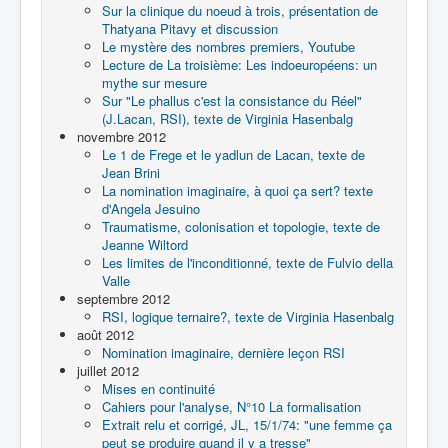
Sur la clinique du noeud à trois, présentation de
Thatyana Pitavy et discussion
Le mystère des nombres premiers, Youtube
Lecture de La troisième: Les indoeuropéens: un
mythe sur mesure
Sur "Le phallus c'est la consistance du Réel"
(J.Lacan, RSI), texte de Virginia Hasenbalg
novembre 2012
Le 1 de Frege et le yadlun de Lacan, texte de
Jean Brini
La nomination imaginaire, à quoi ça sert? texte
d'Angela Jesuino
Traumatisme, colonisation et topologie, texte de
Jeanne Wiltord
Les limites de l'inconditionné, texte de Fulvio della
Valle
septembre 2012
RSI, logique ternaire?, texte de Virginia Hasenbalg
août 2012
Nomination imaginaire, dernière leçon RSI
juillet 2012
Mises en continuité
Cahiers pour l'analyse, N°10 La formalisation
Extrait relu et corrigé, JL, 15/1/74: "une femme ça
peut se produire quand il y a tresse"