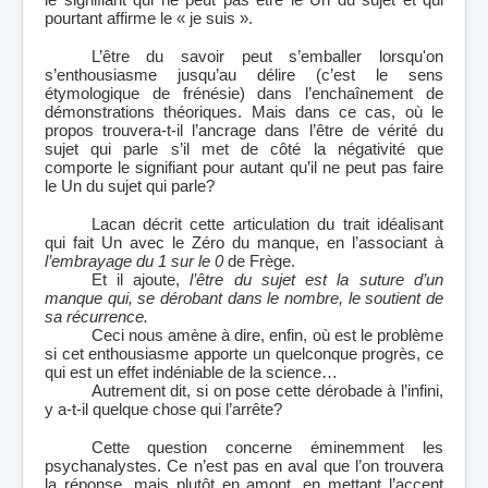
pourtant affirme le « je suis ».
L’être du savoir peut s’emballer lorsqu'on
s’enthousiasme jusqu’au délire (c’est le sens
étymologique de frénésie) dans l’enchaînement de
démonstrations théoriques. Mais dans ce cas, où le
propos trouvera-t-il l’ancrage dans l’être de vérité du
sujet qui parle s’il met de côté la négativité que
comporte le signifiant pour autant qu’il ne peut pas faire
le Un du sujet qui parle?
Lacan décrit cette articulation du trait idéalisant
qui fait Un avec le Zéro du manque, en l’associant à
l’embrayage du 1 sur le 0
de Frège.
Et il ajoute,
l’être du sujet est la suture d’un
manque qui, se dérobant dans le nombre, le soutient de
sa récurrence.
Ceci nous amène à dire, enfin, où est le problème
si cet enthousiasme apporte un quelconque progrès, ce
qui est un effet indéniable de la science…
Autrement dit, si on pose cette dérobade à l’infini,
y a-t-il quelque chose qui l’arrête?
Cette question concerne éminemment les
psychanalystes. Ce n’est pas en aval que l’on trouvera
la réponse, mais plutôt en amont, en mettant l’accent