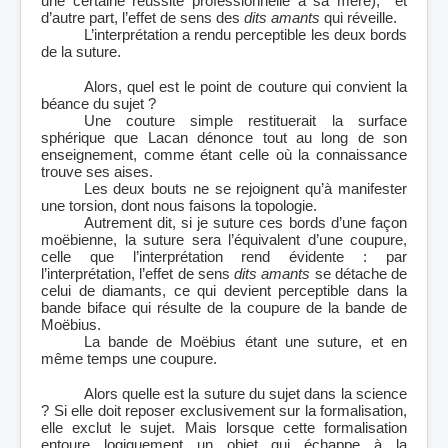
une certaine réussite professionnelle à sa mère), et
d’autre part, l’effet de sens des
dits amants
qui réveille.
L’interprétation a rendu perceptible les deux bords
de la suture.
Alors, quel est le point de couture qui convient la
béance du sujet ?
Une couture simple restituerait la surface
sphérique que Lacan dénonce tout au long de son
enseignement, comme étant celle où la connaissance
trouve ses aises.
Les deux bouts ne se rejoignent qu’à manifester
une torsion, dont nous faisons la topologie.
Autrement dit, si je suture ces bords d’une façon
moëbienne, la suture sera l’équivalent d’une coupure,
celle que l’interprétation rend évidente : par
l’interprétation, l’effet de sens
dits amants
se détache de
celui de diamants, ce qui devient perceptible dans la
bande biface qui résulte de la coupure de la bande de
Moëbius.
La bande de Moëbius étant une suture, et en
même temps une coupure.
Alors quelle est la suture du sujet dans la science
? Si elle doit reposer exclusivement sur la formalisation,
elle exclut le sujet. Mais lorsque cette formalisation
entoure logiquement un objet qui échappe à la