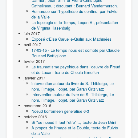
Darmon, Jean Brini et Pierre-Christophe
Cathelineau ; discutant : Bernard Vandermersch.
Remarque sur l'hypothèse du continu, par Fulvio
della Valle
La topologie et le Temps, Leçon VI, présentation
de Virginia Hasenbalg
juin 2017
Exposé d'Elsa Caruelle-Quilin aux Mathinées
avril 2017
17-03-15 - Le temps nous est compté par Claudie
Roussel Bottiglione
février 2017
Le traumatisme psychique dans l'oeuvre de Freud
et de Lacan, texte de Choula Emerich
janvier 2017
intervention autour du livre de S. Thibierge, Le
nom, l’image, l’objet, par Sarah Grizivatz
Intervention autour du livre de S. Thibierge, Le
nom, l’image, l’objet, par Sarah Grizivatz
novembre 2016
Noeud borroméen généralisé 6-3
octobre 2016
Si "ce noeud il faut l'être"..., texte de Jean Brini
À propos de l'image et le Double, texte de Fulvio
della Valle