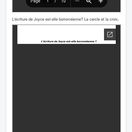
L'écriture de Joyce est-elle borroméenne? Le cercle et la croix,