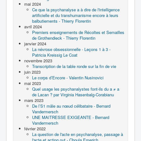
mai 2024
Ce que la psychanalyse a à dire de l'intelligence
artificielle et du transhumanisme encore à leurs
balbutiements - Thierry Florentin
avril 2024
Premiers enseignements de Récoltes et Semailles
de Grothendieck - Thierry Florentin
janvier 2024
La névrose obsessionnelle - Leçons 1 à 3 -
Patricia Kreissig Le Coat
novembre 2023
Transcription de la table ronde sur la fin de vie
juin 2023
Le corps d’Encore - Valentin Nusinovici
mai 2023
Quel usage les psychanalystes font-ils du a ≠ a
de Lacan ? par Virginia Hasenbalg-Corabianu
mars 2023
De l’S1 mâle au nœud célibataire - Bernard
Vandermersch
UNE MAITRESSE EXIGEANTE - Bernard
Vandermersch
février 2022
La question de l'acte en psychanalyse, passage à
l'acte et acting out - Choula Emerich