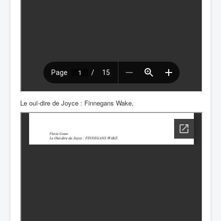
Le ouï-dire de Joyce : Finnegans Wake,