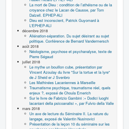
La mort de Dieu : condition de l’athéisme ou de la
croyance chez le Lacan de Causse, par Tom
Dalzell. EPHEP-ALI
Dieu est inconscient, Patrick Guyomard à
L'EPHEP-ALI
décembre 2018
Aliénation-séparation. Du sujet désirant au sujet
politique. Conférence de Bernard Vandermersch
août 2018
Néologisme, psychose et psychanalyse, texte de
Pierre Ségaud
juillet 2018
Le mythe un bouillon cube, présentation par
Vincent Azoulay du livre "Sur la tortue et la lyre"
de J Sheid er J Svenbro
Les Mathinées Lacaniennes à Marseille
Traumatisme psychique, traumatisme réel, quels
enjeux ?, exposé de Choula Emerich
Sur le livre de Fabrizio Gambini :« Dodici luoghi
lacaniani della psicoanalisi », par Fulvio della Valle
mars 2018
Un axe de lecture du Séminaire II. La nature du
langage, exposé de Valentin Nusinovici
Présentation de la leçon 10 du séminaire sur les