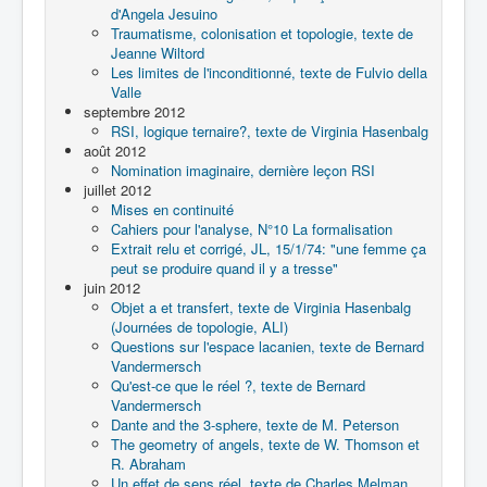
d'Angela Jesuino
Traumatisme, colonisation et topologie, texte de
Jeanne Wiltord
Les limites de l'inconditionné, texte de Fulvio della
Valle
septembre 2012
RSI, logique ternaire?, texte de Virginia Hasenbalg
août 2012
Nomination imaginaire, dernière leçon RSI
juillet 2012
Mises en continuité
Cahiers pour l'analyse, N°10 La formalisation
Extrait relu et corrigé, JL, 15/1/74: "une femme ça
peut se produire quand il y a tresse"
juin 2012
Objet a et transfert, texte de Virginia Hasenbalg
(Journées de topologie, ALI)
Questions sur l'espace lacanien, texte de Bernard
Vandermersch
Qu'est-ce que le réel ?, texte de Bernard
Vandermersch
Dante and the 3-sphere, texte de M. Peterson
The geometry of angels, texte de W. Thomson et
R. Abraham
Un effet de sens réel, texte de Charles Melman