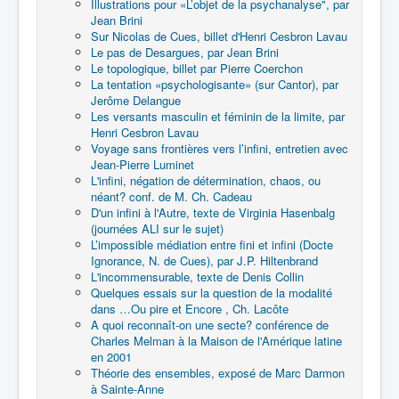
Illustrations pour «L’objet de la psychanalyse", par
Jean Brini
Sur Nicolas de Cues, billet d'Henri Cesbron Lavau
Le pas de Desargues, par Jean Brini
Le topologique, billet par Pierre Coerchon
La tentation «psychologisante» (sur Cantor), par
Jerôme Delangue
Les versants masculin et féminin de la limite, par
Henri Cesbron Lavau
Voyage sans frontières vers l’infini, entretien avec
Jean-Pierre Luminet
L'infini, négation de détermination, chaos, ou
néant? conf. de M. Ch. Cadeau
D'un infini à l'Autre, texte de Virginia Hasenbalg
(journées ALI sur le sujet)
L’impossible médiation entre fini et infini (Docte
Ignorance, N. de Cues), par J.P. Hiltenbrand
L'incommensurable, texte de Denis Collin
Quelques essais sur la question de la modalité
dans …Ou pire et Encore , Ch. Lacôte
A quoi reconnaît-on une secte? conférence de
Charles Melman à la Maison de l'Amérique latine
en 2001
Théorie des ensembles, exposé de Marc Darmon
à Sainte-Anne