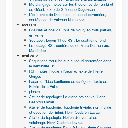
Metalangage, notes sur les théorèmes de Tarski et
de Gödel, texte de Stéphane Dugowson
L'existence de Dieu selon le noeud borroméen,
conférence de Valentin Nusinovici
mai 2012
Chaînes et noeuds, livre de Soury en trois parties,
en vente
Youtube : Leçon 11 de RSI: Le quatrième rond
Le nouage RSI, conférence de Marc Darmon aux
Mathinées
avril 2012
Séquences Youtube sur le noeud borroméen dans
le séminaire RSI
RSI : notre trilogie à l'oeuvre, texte de Pierre
Gorges
Lacan et l'idée kantienne de catégorie, texte de
Fulvio Della Valle
photos
Atelier de topologie: La droite projective. Henri
Cesbron Lavau
Atelier de topologie: Topologie triviale, non triviale
et question de l'infini. Henri Cesbron Lavau
Atelier de topologie: Notion d'ouvert et de
voisinage. Henri Cesbron Lavau.
Atelier de topologie: Point à l'infini. Henri Cesbron