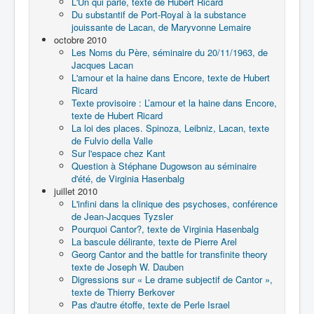
L'Un qui parle, texte de Hubert Ricard
Du substantif de Port-Royal à la substance
jouissante de Lacan, de Maryvonne Lemaire
octobre 2010
Les Noms du Père, séminaire du 20/11/1963, de
Jacques Lacan
L'amour et la haine dans Encore, texte de Hubert
Ricard
Texte provisoire : L’amour et la haine dans Encore,
texte de Hubert Ricard
La loi des places. Spinoza, Leibniz, Lacan, texte
de Fulvio della Valle
Sur l'espace chez Kant
Question à Stéphane Dugowson au séminaire
d'été, de Virginia Hasenbalg
juillet 2010
L'infini dans la clinique des psychoses, conférence
de Jean-Jacques Tyzsler
Pourquoi Cantor?, texte de Virginia Hasenbalg
La bascule délirante, texte de Pierre Arel
Georg Cantor and the battle for transfinite theory
texte de Joseph W. Dauben
Digressions sur « Le drame subjectif de Cantor »,
texte de Thierry Berkover
Pas d'autre étoffe, texte de Perle Israel