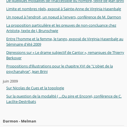
De quelques modalités de l’inaccessible du nombre, texte de Jean Brini
Limite et nombres réels, exposé à Sainte-Anne de Virginia Hasenbalg
Un noeud à l'endroit, un noeud à l'envers, conférence de M. Darmon
La proposition particulière et les preuves de non-concluance chez
Aristote, texte de J. Brunschwig
Entre l'homme et la femme, le tango, exposé de Virginia Hasenbalg au
Séminaire d'été 2009
Digressions sur « Le drame subjectif de Cantor », remarques de Thierry
Berkover
Propositions d’illustrations pour le chapitre XVI de "L’objet de la
psychanalyse", Jean Brini
juin 2009
Sur Nicolas de Cues et la topologie
Sur la question de la modalité ( …Ou pire et Encore), conférence de C.
Lacôte-Destribats
Darmon - Melman