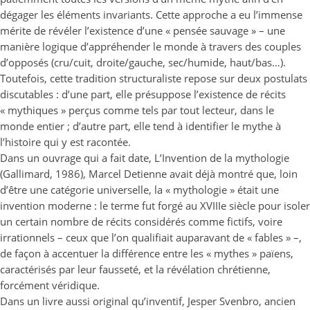
dégager les éléments invariants. Cette approche a eu l’immense
mérite de révéler l’existence d’une « pensée sauvage » – une
manière logique d’appréhender le monde à travers des couples
d’opposés (cru/cuit, droite/gauche, sec/humide, haut/bas…).
Toutefois, cette tradition structuraliste repose sur deux postulats
discutables : d’une part, elle présuppose l’existence de récits
« mythiques » perçus comme tels par tout lecteur, dans le
monde entier ; d’autre part, elle tend à identifier le mythe à
l’histoire qui y est racontée.
Dans un ouvrage qui a fait date, L’Invention de la mythologie
(Gallimard, 1986), Marcel Detienne avait déjà montré que, loin
d’être une catégorie universelle, la « mythologie » était une
invention moderne : le terme fut forgé au XVIIIe siècle pour isoler
un certain nombre de récits considérés comme fictifs, voire
irrationnels – ceux que l’on qualifiait auparavant de « fables » –,
de façon à accentuer la différence entre les « mythes » païens,
caractérisés par leur fausseté, et la révélation chrétienne,
forcément véridique.
Dans un livre aussi original qu’inventif, Jesper Svenbro, ancien