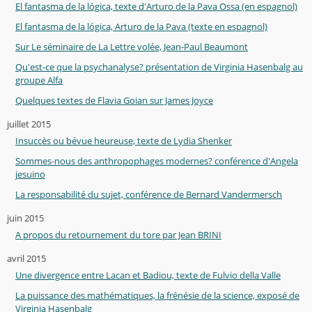
El fantasma de la lógica, texte d'Arturo de la Pava Ossa (en espagnol)
El fantasma de la lógica, Arturo de la Pava (texte en espagnol)
Sur Le séminaire de La Lettre volée, Jean-Paul Beaumont
Qu'est-ce que la psychanalyse? présentation de Virginia Hasenbalg au
groupe Alfa
Quelques textes de Flavia Goian sur James Joyce
juillet 2015
Insuccès ou bévue heureuse, texte de Lydia Shenker
Sommes-nous des anthropophages modernes? conférence d'Angela
jesuino
La responsabilité du sujet, conférence de Bernard Vandermersch
juin 2015
A propos du retournement du tore par Jean BRINI
avril 2015
Une divergence entre Lacan et Badiou, texte de Fulvio della Valle
La puissance des mathématiques, la frénésie de la science, exposé de
Virginia Hasenbalg