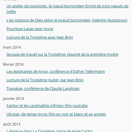
Un atelier de topologie : le nœud borroméen formé de trois nœuds de
trèfle
L'ex-sistence de Dieu selon le noeud borroméen, Valentin Nusinovoci
Pourquoi Lacan avec Joyce
Lecture de la Troisième avec Jean Brini
mars 2014
Groupe de travail sur la Troisième: résumé de la première moitié
février 2014
Les épiphanies de Joyce, conférence d'Esther Tellermann
Lecture de la Troisième (suite), par Jean Brini
Topoésie, conférence de Claude Landman
janvier 2014
Cantor et les cardinalités infinies: film youtube
Ulysses, de James Joyce: film en noir et blanc et en anglais
août 2013
Lalangue dans La Troisième, texte de Jorge Cacho