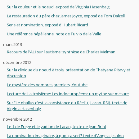
Sur la couleur et le noeud, exposé de Virginia Hasenbalg
La restauration du père chez James Joyce, exposé de Tom Dalzell
Sens et nomination, exposé d'Hubert Ricard
Une référence hégélienne, note de Fulvio della Valle
mars 2013
Recours de l'ALI sur l'autisme: synthèse de Charles Melman
décembre 2012
Sur la clinique du noeud à trois, présentation de Thatyana Pitavy et
discussion
Le mystère des nombres premiers, Youtube
Lecture de La troisième: Les indoeuropéens: un mythe sur mesure
Sur "Le phallus c'est la consistance du Réel" (J.Lacan, RSI), texte de
Virginia Hasenbalg
novembre 2012
Le 1 de Frege et le yadlun de Lacan, texte de Jean Brini
La nomination imaginaire, à quoi ça sert? texte d'Angela Jesuino