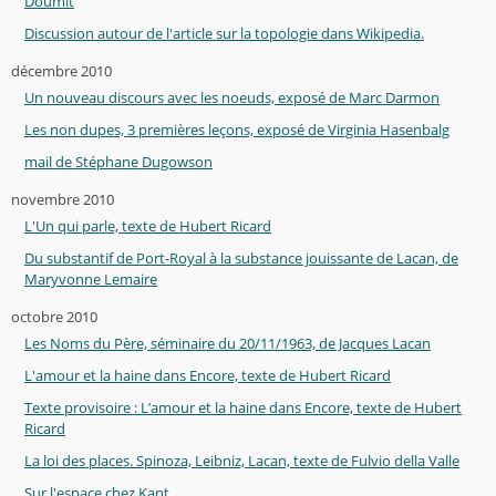
Doumit
Discussion autour de l'article sur la topologie dans Wikipedia.
décembre 2010
Un nouveau discours avec les noeuds, exposé de Marc Darmon
Les non dupes, 3 premières leçons, exposé de Virginia Hasenbalg
mail de Stéphane Dugowson
novembre 2010
L'Un qui parle, texte de Hubert Ricard
Du substantif de Port-Royal à la substance jouissante de Lacan, de
Maryvonne Lemaire
octobre 2010
Les Noms du Père, séminaire du 20/11/1963, de Jacques Lacan
L'amour et la haine dans Encore, texte de Hubert Ricard
Texte provisoire : L’amour et la haine dans Encore, texte de Hubert
Ricard
La loi des places. Spinoza, Leibniz, Lacan, texte de Fulvio della Valle
Sur l'espace chez Kant