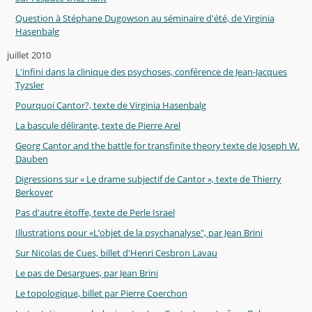
Question à Stéphane Dugowson au séminaire d'été, de Virginia
Hasenbalg
juillet 2010
L'infini dans la clinique des psychoses, conférence de Jean-Jacques
Tyzsler
Pourquoi Cantor?, texte de Virginia Hasenbalg
La bascule délirante, texte de Pierre Arel
Georg Cantor and the battle for transfinite theory texte de Joseph W.
Dauben
Digressions sur « Le drame subjectif de Cantor », texte de Thierry
Berkover
Pas d'autre étoffe, texte de Perle Israel
Illustrations pour «L’objet de la psychanalyse", par Jean Brini
Sur Nicolas de Cues, billet d'Henri Cesbron Lavau
Le pas de Desargues, par Jean Brini
Le topologique, billet par Pierre Coerchon