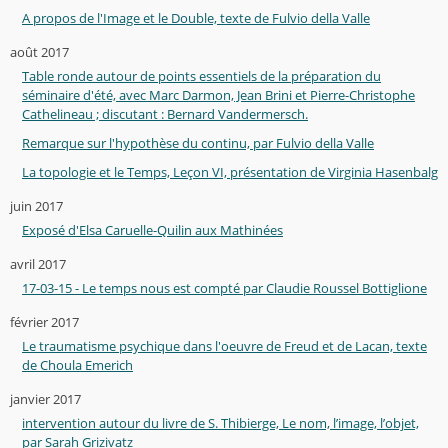
A propos de l'Image et le Double, texte de Fulvio della Valle
août 2017
Table ronde autour de points essentiels de la préparation du
séminaire d'été, avec Marc Darmon, Jean Brini et Pierre-Christophe
Cathelineau ; discutant : Bernard Vandermersch.
Remarque sur l'hypothèse du continu, par Fulvio della Valle
La topologie et le Temps, Leçon VI, présentation de Virginia Hasenbalg
juin 2017
Exposé d'Elsa Caruelle-Quilin aux Mathinées
avril 2017
17-03-15 - Le temps nous est compté par Claudie Roussel Bottiglione
février 2017
Le traumatisme psychique dans l'oeuvre de Freud et de Lacan, texte
de Choula Emerich
janvier 2017
intervention autour du livre de S. Thibierge, Le nom, l’image, l’objet,
par Sarah Grizivatz