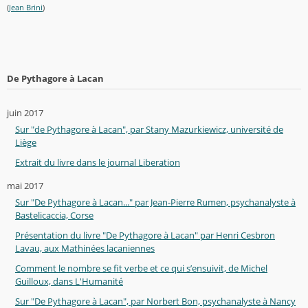
(
Jean Brini
)
De Pythagore à Lacan
juin 2017
Sur "de Pythagore à Lacan", par Stany Mazurkiewicz, université de
Liège
Extrait du livre dans le journal Liberation
mai 2017
Sur "De Pythagore à Lacan..." par Jean-Pierre Rumen, psychanalyste à
Bastelicaccia, Corse
Présentation du livre "De Pythagore à Lacan" par Henri Cesbron
Lavau, aux Mathinées lacaniennes
Comment le nombre se fit verbe et ce qui s’ensuivit, de Michel
Guilloux, dans L'Humanité
Sur "De Pythagore à Lacan", par Norbert Bon, psychanalyste à Nancy