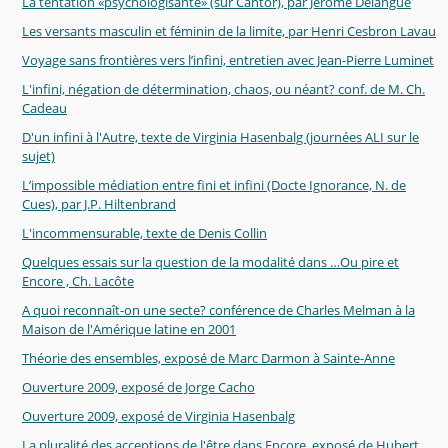
La tentation «psychologisante» (sur Cantor), par Jerôme Delangue
Les versants masculin et féminin de la limite, par Henri Cesbron Lavau
Voyage sans frontières vers l’infini, entretien avec Jean-Pierre Luminet
L'infini, négation de détermination, chaos, ou néant? conf. de M. Ch.
Cadeau
D'un infini à l'Autre, texte de Virginia Hasenbalg (journées ALI sur le
sujet)
L’impossible médiation entre fini et infini (Docte Ignorance, N. de
Cues), par J.P. Hiltenbrand
L'incommensurable, texte de Denis Collin
Quelques essais sur la question de la modalité dans …Ou pire et
Encore , Ch. Lacôte
A quoi reconnaît-on une secte? conférence de Charles Melman à la
Maison de l'Amérique latine en 2001
Théorie des ensembles, exposé de Marc Darmon à Sainte-Anne
Ouverture 2009, exposé de Jorge Cacho
Ouverture 2009, exposé de Virginia Hasenbalg
La pluralité des acceptions de l'être dans Encore, exposé de Hubert