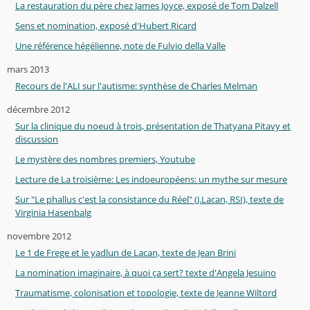
La restauration du père chez James Joyce, exposé de Tom Dalzell
Sens et nomination, exposé d'Hubert Ricard
Une référence hégélienne, note de Fulvio della Valle
mars 2013
Recours de l'ALI sur l'autisme: synthèse de Charles Melman
décembre 2012
Sur la clinique du noeud à trois, présentation de Thatyana Pitavy et
discussion
Le mystère des nombres premiers, Youtube
Lecture de La troisième: Les indoeuropéens: un mythe sur mesure
Sur "Le phallus c'est la consistance du Réel" (J.Lacan, RSI), texte de
Virginia Hasenbalg
novembre 2012
Le 1 de Frege et le yadlun de Lacan, texte de Jean Brini
La nomination imaginaire, à quoi ça sert? texte d'Angela Jesuino
Traumatisme, colonisation et topologie, texte de Jeanne Wiltord