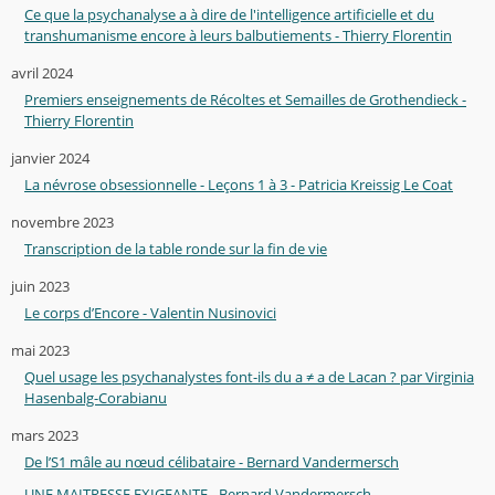
Ce que la psychanalyse a à dire de l'intelligence artificielle et du
transhumanisme encore à leurs balbutiements - Thierry Florentin
avril 2024
Premiers enseignements de Récoltes et Semailles de Grothendieck -
Thierry Florentin
janvier 2024
La névrose obsessionnelle - Leçons 1 à 3 - Patricia Kreissig Le Coat
novembre 2023
Transcription de la table ronde sur la fin de vie
juin 2023
Le corps d’Encore - Valentin Nusinovici
mai 2023
Quel usage les psychanalystes font-ils du a ≠ a de Lacan ? par Virginia
Hasenbalg-Corabianu
mars 2023
De l’S1 mâle au nœud célibataire - Bernard Vandermersch
UNE MAITRESSE EXIGEANTE - Bernard Vandermersch