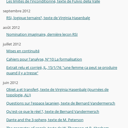
Les limites de l'inconditionné, texte de Fulvio della Valle
septembre 2012
RSI, logique ternaire?, texte de Virginia Hasenbalg
août 2012
Nomination imaginaire, dernière leçon RSI
juillet 2012
Mises en continuité
Cahiers pour l'analyse, N°10 La formalisation
Extrait relu et corrigé, JL, 15/1/74: "une femme ça peut se produire
quand il y a tresse"
juin 2012
Objet a et transfert, texte de Virginia Hasenbalg (Journées de
topologie, ALI)
Questions sur l'espace lacanien, texte de Bernard Vandermersch
Qu'est-ce que le réel ?, texte de Bernard Vandermersch
Dante and the 3-sphere, texte de M. Peterson
The geometry of angels, texte de W. Thomson et R. Abraham