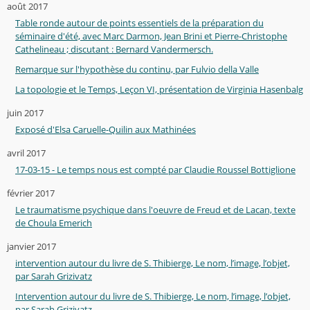
août 2017
Table ronde autour de points essentiels de la préparation du
séminaire d'été, avec Marc Darmon, Jean Brini et Pierre-Christophe
Cathelineau ; discutant : Bernard Vandermersch.
Remarque sur l'hypothèse du continu, par Fulvio della Valle
La topologie et le Temps, Leçon VI, présentation de Virginia Hasenbalg
juin 2017
Exposé d'Elsa Caruelle-Quilin aux Mathinées
avril 2017
17-03-15 - Le temps nous est compté par Claudie Roussel Bottiglione
février 2017
Le traumatisme psychique dans l'oeuvre de Freud et de Lacan, texte
de Choula Emerich
janvier 2017
intervention autour du livre de S. Thibierge, Le nom, l’image, l’objet,
par Sarah Grizivatz
Intervention autour du livre de S. Thibierge, Le nom, l’image, l’objet,
par Sarah Grizivatz