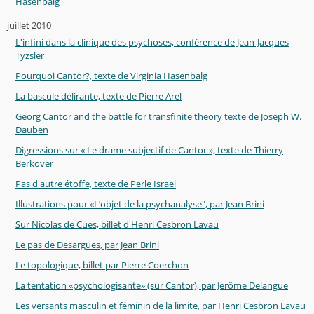
Hasenbalg
juillet 2010
L'infini dans la clinique des psychoses, conférence de Jean-Jacques
Tyzsler
Pourquoi Cantor?, texte de Virginia Hasenbalg
La bascule délirante, texte de Pierre Arel
Georg Cantor and the battle for transfinite theory texte de Joseph W.
Dauben
Digressions sur « Le drame subjectif de Cantor », texte de Thierry
Berkover
Pas d'autre étoffe, texte de Perle Israel
Illustrations pour «L’objet de la psychanalyse", par Jean Brini
Sur Nicolas de Cues, billet d'Henri Cesbron Lavau
Le pas de Desargues, par Jean Brini
Le topologique, billet par Pierre Coerchon
La tentation «psychologisante» (sur Cantor), par Jerôme Delangue
Les versants masculin et féminin de la limite, par Henri Cesbron Lavau