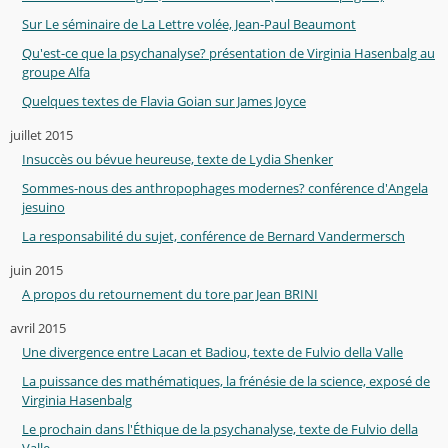
Sur Le séminaire de La Lettre volée, Jean-Paul Beaumont
Qu'est-ce que la psychanalyse? présentation de Virginia Hasenbalg au
groupe Alfa
Quelques textes de Flavia Goian sur James Joyce
juillet 2015
Insuccès ou bévue heureuse, texte de Lydia Shenker
Sommes-nous des anthropophages modernes? conférence d'Angela
jesuino
La responsabilité du sujet, conférence de Bernard Vandermersch
juin 2015
A propos du retournement du tore par Jean BRINI
avril 2015
Une divergence entre Lacan et Badiou, texte de Fulvio della Valle
La puissance des mathématiques, la frénésie de la science, exposé de
Virginia Hasenbalg
Le prochain dans l'Éthique de la psychanalyse, texte de Fulvio della
Valle