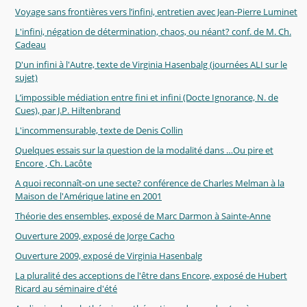
Voyage sans frontières vers l’infini, entretien avec Jean-Pierre Luminet
L'infini, négation de détermination, chaos, ou néant? conf. de M. Ch.
Cadeau
D'un infini à l'Autre, texte de Virginia Hasenbalg (journées ALI sur le
sujet)
L’impossible médiation entre fini et infini (Docte Ignorance, N. de
Cues), par J.P. Hiltenbrand
L'incommensurable, texte de Denis Collin
Quelques essais sur la question de la modalité dans …Ou pire et
Encore , Ch. Lacôte
A quoi reconnaît-on une secte? conférence de Charles Melman à la
Maison de l'Amérique latine en 2001
Théorie des ensembles, exposé de Marc Darmon à Sainte-Anne
Ouverture 2009, exposé de Jorge Cacho
Ouverture 2009, exposé de Virginia Hasenbalg
La pluralité des acceptions de l'être dans Encore, exposé de Hubert
Ricard au séminaire d'été