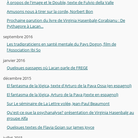
À propos de l'image et le Double, texte de Fulvio della Valle
Amusons nous à tirer sur la corde, Norbert Bon
Prochaine parution du livre de Virginia Hasenbalg-Corabianu : De
Pythagore à Lacan...
septembre 2016
Les tradipraticiens en santé mentale du Pays Dogon, film de
l'Association Ibi So
janvier 2016
Quelques passages où Lacan parle de FREGE
décembre 2015
El fantasma de la lógica, texte d'Arturo de la Pava Ossa (en espagnol)
El fantasma de la lógica, Arturo de la Pava (texte en espagnol)
Sur Le séminaire de La Lettre volée, Jean-Paul Beaumont
Qu'est-ce que la psychanalyse? présentation de Virginia Hasenbalg au
groupe Alfa
Quelques textes de Flavia Goian sur James Joyce
juillet 2015