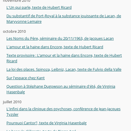
novembre 2010
L'Un qui parle, texte de Hubert Ricard
Du substantif de Port-Royal à la substance jouissante de Lacan, de
Maryvonne Lemaire
octobre 2010
Les Noms du Père, séminaire du 20/11/1963, de Jacques Lacan
L'amour et la haine dans Encore, texte de Hubert Ricard
Texte provisoire : L’amour et la haine dans Encore, texte de Hubert
Ricard
La loi des places. Spinoza, Leibniz, Lacan, texte de Fulvio della Valle
Sur l'espace chez Kant
Question à Stéphane Dugowson au séminaire d'été, de Virginia
Hasenbalg
juillet 2010
L'infini dans la clinique des psychoses, conférence de Jean-Jacques
Tyzsler
Pourquoi Cantor?, texte de Virginia Hasenbalg