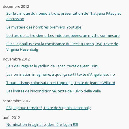
décembre 2012
Sur la clinique du noeud à trois, présentation de Thatyana Pitavy et
discussion
Le mystère des nombres premiers, Youtube
Lecture de La troisième: Les indoeuropéens: un mythe sur mesure
Sur "Le phallus c'est la consistance du Réel" (J.Lacan, RSI), texte de
Virginia Hasenbalg
novembre 2012
Le 1 de Frege et le yadlun de Lacan, texte de Jean Brini
La nomination imaginaire, à quoi ça sert? texte d'Angela Jesuino
Traumatisme, colonisation et topologie, texte de Jeanne Wiltord
Les limites de l'inconditionné, texte de Fulvio della Valle
septembre 2012
RSI, logique ternaire?, texte de Virginia Hasenbalg
août 2012
Nomination imaginaire, dernière leçon RSI