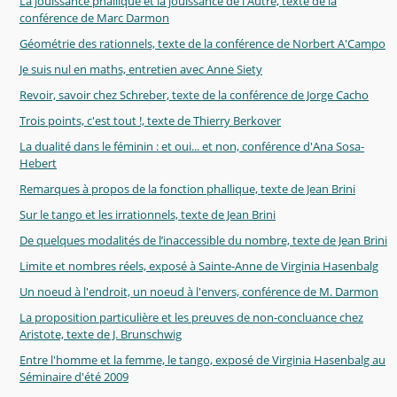
La jouissance phallique et la jouissance de l'Autre, texte de la
conférence de Marc Darmon
Géométrie des rationnels, texte de la conférence de Norbert A'Campo
Je suis nul en maths, entretien avec Anne Siety
Revoir, savoir chez Schreber, texte de la conférence de Jorge Cacho
Trois points, c'est tout !, texte de Thierry Berkover
La dualité dans le féminin : et oui... et non, conférence d'Ana Sosa-
Hebert
Remarques à propos de la fonction phallique, texte de Jean Brini
Sur le tango et les irrationnels, texte de Jean Brini
De quelques modalités de l’inaccessible du nombre, texte de Jean Brini
Limite et nombres réels, exposé à Sainte-Anne de Virginia Hasenbalg
Un noeud à l'endroit, un noeud à l'envers, conférence de M. Darmon
La proposition particulière et les preuves de non-concluance chez
Aristote, texte de J. Brunschwig
Entre l'homme et la femme, le tango, exposé de Virginia Hasenbalg au
Séminaire d'été 2009