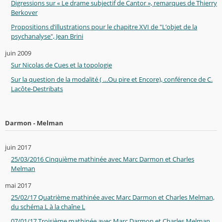
Digressions sur « Le drame subjectif de Cantor », remarques de Thierry
Berkover
Propositions d’illustrations pour le chapitre XVI de "L’objet de la
psychanalyse", Jean Brini
juin 2009
Sur Nicolas de Cues et la topologie
Sur la question de la modalité ( …Ou pire et Encore), conférence de C.
Lacôte-Destribats
Darmon - Melman
juin 2017
25/03/2016 Cinquième mathinée avec Marc Darmon et Charles
Melman
mai 2017
25/02/17 Quatrième mathinée avec Marc Darmon et Charles Melman,
du schéma L à la chaîne L
07/01/17 Troisième mathinée avec Marc Darmon et Charles Melman,