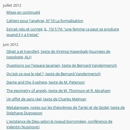
juillet 2012
Mises en continuité
Cahiers pour l'analyse, N°10 La formalisation
Extrait relu et corrigé, JL, 15/1/74: "une femme ça peut se produire
quand il y a tresse"
juin 2012
Objet a et transfert, texte de Virginia Hasenbalg (Journées de
topologie, ALI)
Questions sur l'espace lacanien, texte de Bernard Vandermersch
Qu'est-ce que le réel ?, texte de Bernard Vandermersch
Dante and the 3-sphere, texte de M. Peterson
The geometry of angels, texte de W. Thomson et R. Abraham
Un effet de sens réel, texte de Charles Melman
Metalangage, notes sur les théorèmes de Tarski et de Gödel, texte de
Stéphane Dugowson
L'existence de Dieu selon le noeud borroméen, conférence de
Valentin Nusinovici