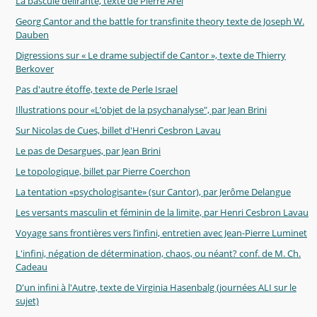
La bascule délirante, texte de Pierre Arel
Georg Cantor and the battle for transfinite theory texte de Joseph W.
Dauben
Digressions sur « Le drame subjectif de Cantor », texte de Thierry
Berkover
Pas d'autre étoffe, texte de Perle Israel
Illustrations pour «L’objet de la psychanalyse", par Jean Brini
Sur Nicolas de Cues, billet d'Henri Cesbron Lavau
Le pas de Desargues, par Jean Brini
Le topologique, billet par Pierre Coerchon
La tentation «psychologisante» (sur Cantor), par Jerôme Delangue
Les versants masculin et féminin de la limite, par Henri Cesbron Lavau
Voyage sans frontières vers l’infini, entretien avec Jean-Pierre Luminet
L'infini, négation de détermination, chaos, ou néant? conf. de M. Ch.
Cadeau
D'un infini à l'Autre, texte de Virginia Hasenbalg (journées ALI sur le
sujet)