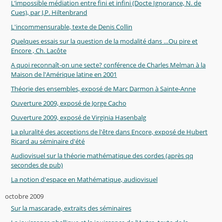
L’impossible médiation entre fini et infini (Docte Ignorance, N. de
Cues), par J.P. Hiltenbrand
L'incommensurable, texte de Denis Collin
Quelques essais sur la question de la modalité dans …Ou pire et
Encore , Ch. Lacôte
A quoi reconnaît-on une secte? conférence de Charles Melman à la
Maison de l'Amérique latine en 2001
Théorie des ensembles, exposé de Marc Darmon à Sainte-Anne
Ouverture 2009, exposé de Jorge Cacho
Ouverture 2009, exposé de Virginia Hasenbalg
La pluralité des acceptions de l'être dans Encore, exposé de Hubert
Ricard au séminaire d'été
Audiovisuel sur la théorie mathématique des cordes (après qq
secondes de pub)
La notion d'espace en Mathématique, audiovisuel
octobre 2009
Sur la mascarade, extraits des séminaires