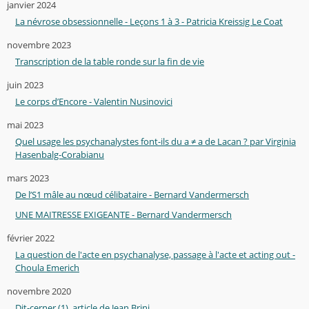
janvier 2024
La névrose obsessionnelle - Leçons 1 à 3 - Patricia Kreissig Le Coat
novembre 2023
Transcription de la table ronde sur la fin de vie
juin 2023
Le corps d’Encore - Valentin Nusinovici
mai 2023
Quel usage les psychanalystes font-ils du a ≠ a de Lacan ? par Virginia
Hasenbalg-Corabianu
mars 2023
De l’S1 mâle au nœud célibataire - Bernard Vandermersch
UNE MAITRESSE EXIGEANTE - Bernard Vandermersch
février 2022
La question de l'acte en psychanalyse, passage à l'acte et acting out -
Choula Emerich
novembre 2020
Dit-cerner (1), article de Jean Brini