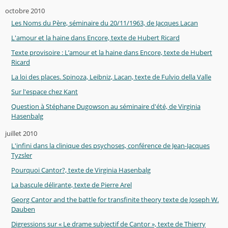
octobre 2010
Les Noms du Père, séminaire du 20/11/1963, de Jacques Lacan
L'amour et la haine dans Encore, texte de Hubert Ricard
Texte provisoire : L’amour et la haine dans Encore, texte de Hubert
Ricard
La loi des places. Spinoza, Leibniz, Lacan, texte de Fulvio della Valle
Sur l'espace chez Kant
Question à Stéphane Dugowson au séminaire d'été, de Virginia
Hasenbalg
juillet 2010
L'infini dans la clinique des psychoses, conférence de Jean-Jacques
Tyzsler
Pourquoi Cantor?, texte de Virginia Hasenbalg
La bascule délirante, texte de Pierre Arel
Georg Cantor and the battle for transfinite theory texte de Joseph W.
Dauben
Digressions sur « Le drame subjectif de Cantor », texte de Thierry