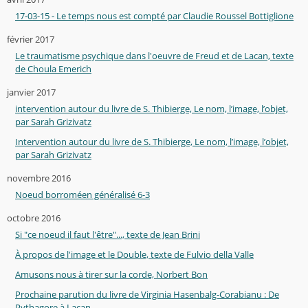
17-03-15 - Le temps nous est compté par Claudie Roussel Bottiglione
février 2017
Le traumatisme psychique dans l'oeuvre de Freud et de Lacan, texte
de Choula Emerich
janvier 2017
intervention autour du livre de S. Thibierge, Le nom, l’image, l’objet,
par Sarah Grizivatz
Intervention autour du livre de S. Thibierge, Le nom, l’image, l’objet,
par Sarah Grizivatz
novembre 2016
Noeud borroméen généralisé 6-3
octobre 2016
Si "ce noeud il faut l'être"..., texte de Jean Brini
À propos de l'image et le Double, texte de Fulvio della Valle
Amusons nous à tirer sur la corde, Norbert Bon
Prochaine parution du livre de Virginia Hasenbalg-Corabianu : De
Pythagore à Lacan...