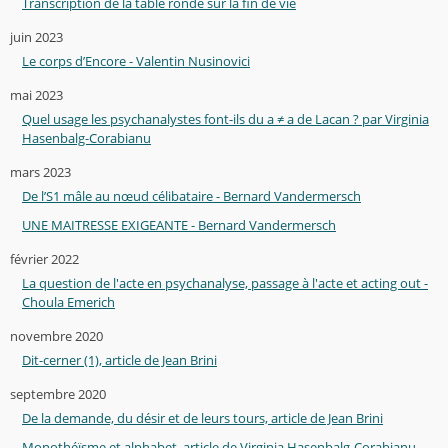
Transcription de la table ronde sur la fin de vie
juin 2023
Le corps d’Encore - Valentin Nusinovici
mai 2023
Quel usage les psychanalystes font-ils du a ≠ a de Lacan ? par Virginia
Hasenbalg-Corabianu
mars 2023
De l’S1 mâle au nœud célibataire - Bernard Vandermersch
UNE MAITRESSE EXIGEANTE - Bernard Vandermersch
février 2022
La question de l'acte en psychanalyse, passage à l'acte et acting out -
Choula Emerich
novembre 2020
Dit-cerner (1), article de Jean Brini
septembre 2020
De la demande, du désir et de leurs tours, article de Jean Brini
Monothéïsme et alphabet, article de Virginia Hasenbalg-Corabianu