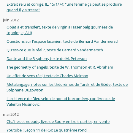
Extrait relu et corrigé, JL, 15/1/74: "une femme ça peut se produire
quand il y a tresse"
juin 2012
Objet a et transfert, texte de Virginia Hasenbalg (Journées de
topologie, ALI)
Questions sur l'espace lacanien, texte de Bernard Vandermersch
Qu'est-ce que le réel ?, texte de Bernard Vandermersch
Dante and the 3-sphere, texte de M. Peterson
The geometry of angels, texte de W. Thomson et R. Abraham
Un effet de sens réel, texte de Charles Melman
Metalangage, notes sur les théorèmes de Tarski et de Gödel, texte de
Stéphane Dugowson
L'existence de Dieu selon le noeud borroméen, conférence de
Valentin Nusinovici
mai 2012
Chaînes et noeuds, livre de Soury en trois parties, en vente
Youtube : Leçon 11 de RSI: Le quatrième rond