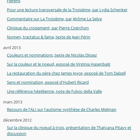
Fierens
Pour une lecture transversale de la Troisième, par Lydia Schenker
Commentaire sur La Troisième, par Jérôme La Selve
Clinique du croisement, par Pierre Coërchon
Nomen, tractatus & fama, texte de Jean Périn
avril 2013
Couleurs et nominations, texte de Nicolas Dissez
Sur la couleur et le noeud, exposé de Virginia Hasenbalg
La restauration du père chez James Joyce, exposé de Tom Dalzell
Sens et nomination, exposé d'Hubert Ricard
Une référence hégélienne, note de Fulvio della Valle
mars 2013
Recours de l'ALI sur l'autisme: synthèse de Charles Melman
décembre 2012
Sur la clinique du noeud à trois, présentation de Thatyana Pitavy et
discussion