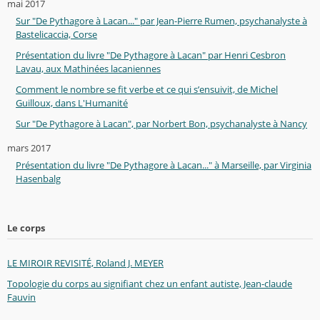
mai 2017
Sur "De Pythagore à Lacan..." par Jean-Pierre Rumen, psychanalyste à
Bastelicaccia, Corse
Présentation du livre "De Pythagore à Lacan" par Henri Cesbron
Lavau, aux Mathinées lacaniennes
Comment le nombre se fit verbe et ce qui s’ensuivit, de Michel
Guilloux, dans L'Humanité
Sur "De Pythagore à Lacan", par Norbert Bon, psychanalyste à Nancy
mars 2017
Présentation du livre "De Pythagore à Lacan..." à Marseille, par Virginia
Hasenbalg
Le corps
LE MIROIR REVISITÉ, Roland J. MEYER
Topologie du corps au signifiant chez un enfant autiste, Jean-claude
Fauvin