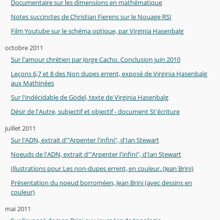
Documentaire sur les dimensions en mathématique
Notes succinctes de Christian Fierens sur le Nouage RSI
Film Youtube sur le schéma optique, par Virginia Hasenbalg
octobre 2011
Sur l'amour chrétien par Jorge Cacho. Conclusion juin 2010
Leçons 6,7 et 8 des Non dupes errent, exposé de Virginia Hasenbalg
aux Mathinées
Sur l'indécidable de Gödel, texte de Virginia Hasenbalg
Désir de l'Autre, subjectif et objectif - document St'écriture
juillet 2011
Sur l'ADN, extrait d'"Arpenter l'infini", d'Ian Stewart
Noeuds de l'ADN, extrait d'"Arpenter l'infini", d'Ian Stewart
Illustrations pour Les non-dupes errent, en couleur. (Jean Brini)
Présentation du noeud borroméen, Jean Brini (avec dessins en
couleur)
mai 2011