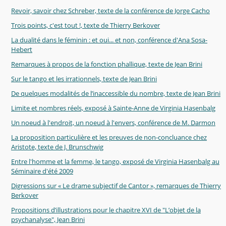
Revoir, savoir chez Schreber, texte de la conférence de Jorge Cacho
Trois points, c'est tout !, texte de Thierry Berkover
La dualité dans le féminin : et oui... et non, conférence d'Ana Sosa-
Hebert
Remarques à propos de la fonction phallique, texte de Jean Brini
Sur le tango et les irrationnels, texte de Jean Brini
De quelques modalités de l’inaccessible du nombre, texte de Jean Brini
Limite et nombres réels, exposé à Sainte-Anne de Virginia Hasenbalg
Un noeud à l'endroit, un noeud à l'envers, conférence de M. Darmon
La proposition particulière et les preuves de non-concluance chez
Aristote, texte de J. Brunschwig
Entre l'homme et la femme, le tango, exposé de Virginia Hasenbalg au
Séminaire d'été 2009
Digressions sur « Le drame subjectif de Cantor », remarques de Thierry
Berkover
Propositions d’illustrations pour le chapitre XVI de "L’objet de la
psychanalyse", Jean Brini