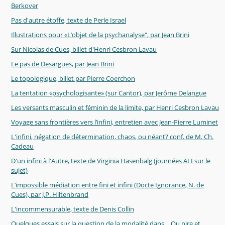
Berkover
Pas d'autre étoffe, texte de Perle Israel
Illustrations pour «L’objet de la psychanalyse", par Jean Brini
Sur Nicolas de Cues, billet d'Henri Cesbron Lavau
Le pas de Desargues, par Jean Brini
Le topologique, billet par Pierre Coerchon
La tentation «psychologisante» (sur Cantor), par Jerôme Delangue
Les versants masculin et féminin de la limite, par Henri Cesbron Lavau
Voyage sans frontières vers l’infini, entretien avec Jean-Pierre Luminet
L'infini, négation de détermination, chaos, ou néant? conf. de M. Ch.
Cadeau
D'un infini à l'Autre, texte de Virginia Hasenbalg (journées ALI sur le
sujet)
L’impossible médiation entre fini et infini (Docte Ignorance, N. de
Cues), par J.P. Hiltenbrand
L'incommensurable, texte de Denis Collin
Quelques essais sur la question de la modalité dans …Ou pire et