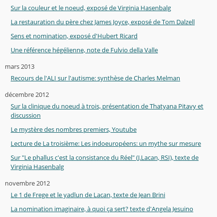
Sur la couleur et le noeud, exposé de Virginia Hasenbalg
La restauration du père chez James Joyce, exposé de Tom Dalzell
Sens et nomination, exposé d'Hubert Ricard
Une référence hégélienne, note de Fulvio della Valle
mars 2013
Recours de l'ALI sur l'autisme: synthèse de Charles Melman
décembre 2012
Sur la clinique du noeud à trois, présentation de Thatyana Pitavy et
discussion
Le mystère des nombres premiers, Youtube
Lecture de La troisième: Les indoeuropéens: un mythe sur mesure
Sur "Le phallus c'est la consistance du Réel" (J.Lacan, RSI), texte de
Virginia Hasenbalg
novembre 2012
Le 1 de Frege et le yadlun de Lacan, texte de Jean Brini
La nomination imaginaire, à quoi ça sert? texte d'Angela Jesuino