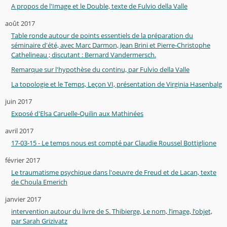
A propos de l'Image et le Double, texte de Fulvio della Valle
août 2017
Table ronde autour de points essentiels de la préparation du
séminaire d'été, avec Marc Darmon, Jean Brini et Pierre-Christophe
Cathelineau ; discutant : Bernard Vandermersch.
Remarque sur l'hypothèse du continu, par Fulvio della Valle
La topologie et le Temps, Leçon VI, présentation de Virginia Hasenbalg
juin 2017
Exposé d'Elsa Caruelle-Quilin aux Mathinées
avril 2017
17-03-15 - Le temps nous est compté par Claudie Roussel Bottiglione
février 2017
Le traumatisme psychique dans l'oeuvre de Freud et de Lacan, texte
de Choula Emerich
janvier 2017
intervention autour du livre de S. Thibierge, Le nom, l’image, l’objet,
par Sarah Grizivatz