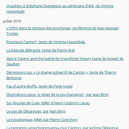
Question à Stéphane Dugowson au séminaire d'été, de Virginia
Hasenbalg
juillet 2010
L'infini dans la clinique des psychoses, conférence de Jean-Jacques
Tyzsler
Pourquoi Cantor?, texte de Virginia Hasenbalg
La bascule délirante, texte de Pierre Arel
Georg Cantor and the battle for transfinite theory texte de Joseph W.
Dauben
Digressions sur « Le drame subjectif de Cantor », texte de Thierry
Berkover
Pas d'autre étoffe, texte de Perle Israel
Illustrations pour «L’objet de la psychanalyse", par Jean Brini
Sur Nicolas de Cues, billet d'Henri Cesbron Lavau
Le pas de Desargues, par Jean Brini
Le topologique, billet par Pierre Coerchon
La tentation «psychologisante» (sur Cantor), par Jerôme Delangue