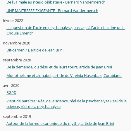
De l’S1 mâle au nœud célibataire - Bernard Vandermersch
UNE MAITRESSE EXIGEANTE - Bernard Vandermersch
février 2022
La question de l'acte en psychanalyse, passage à l'acte et acting out -
Choula Emerich
novembre 2020
Dit-cerner (1), article de Jean Brini
septembre 2020
De la demande, du désir et de leurs tours, article de Jean Brini
Monothéïsme et alphabet, article de Virginia Hasenbalg-Corabianu
avril 2020
RGPD
Vient de paraître : Réel de la science, réel de la psychanalyse Réel de la
science, réel de la psychanalyse
septembre 2019
Autour de la formule canonique du mythe, article de Jean Brini