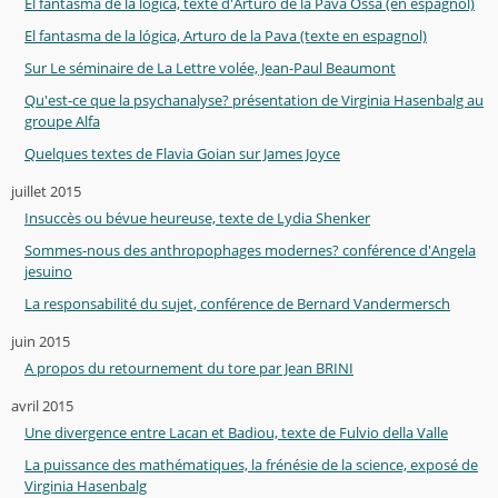
El fantasma de la lógica, texte d'Arturo de la Pava Ossa (en espagnol)
El fantasma de la lógica, Arturo de la Pava (texte en espagnol)
Sur Le séminaire de La Lettre volée, Jean-Paul Beaumont
Qu'est-ce que la psychanalyse? présentation de Virginia Hasenbalg au
groupe Alfa
Quelques textes de Flavia Goian sur James Joyce
juillet 2015
Insuccès ou bévue heureuse, texte de Lydia Shenker
Sommes-nous des anthropophages modernes? conférence d'Angela
jesuino
La responsabilité du sujet, conférence de Bernard Vandermersch
juin 2015
A propos du retournement du tore par Jean BRINI
avril 2015
Une divergence entre Lacan et Badiou, texte de Fulvio della Valle
La puissance des mathématiques, la frénésie de la science, exposé de
Virginia Hasenbalg