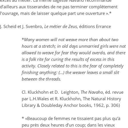
excès au métier. La même sagesse Navaho recommande
d’ailleurs aux tisserandes de ne pas terminer complètement
l’ouvrage, mais de laisser quelque part une ouverture ».*
J. Scheid et J. Svenbro,
Le métier de Zeus
, éditions Errance
*
Many women will not weave more than about two
hours at a stretch; in old days unmarried girls were not
allowed to weave for fear they would overdo, and there
is a folk rite for curing the results of excess in this
activity. Closely related to this is the fear of completely
finishing anything: (...) the weaver leaves a small slit
between the threads.
Cl. Kluckhohn et D. Leighton,
The Navaho
, éd. revue
par L.H.Wales et R. Kluckhohn, The Natural History
Library & Doubleday Anchor books, 1962, p. 306)
* «Beaucoup de femmes ne tissaient pas plus qu’à
peu près deux heures d’un coup; dans les vieux