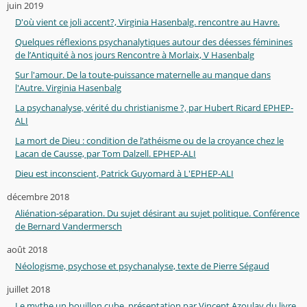
juin 2019
D'où vient ce joli accent?, Virginia Hasenbalg. rencontre au Havre.
Quelques réflexions psychanalytiques autour des déesses féminines
de l’Antiquité à nos jours Rencontre à Morlaix, V Hasenbalg
Sur l'amour. De la toute-puissance maternelle au manque dans
l'Autre. Virginia Hasenbalg
La psychanalyse, vérité du christianisme ?, par Hubert Ricard EPHEP-
ALI
La mort de Dieu : condition de l’athéisme ou de la croyance chez le
Lacan de Causse, par Tom Dalzell. EPHEP-ALI
Dieu est inconscient, Patrick Guyomard à L'EPHEP-ALI
décembre 2018
Aliénation-séparation. Du sujet désirant au sujet politique. Conférence
de Bernard Vandermersch
août 2018
Néologisme, psychose et psychanalyse, texte de Pierre Ségaud
juillet 2018
Le mythe un bouillon cube, présentation par Vincent Azoulay du livre