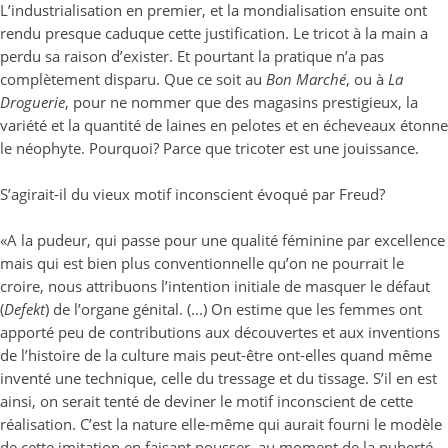
L’industrialisation en premier, et la mondialisation ensuite ont
rendu presque caduque cette justification. Le tricot à la main a
perdu sa raison d’exister. Et pourtant la pratique n’a pas
complètement disparu. Que ce soit au
Bon Marché
, ou à
La
Droguerie
, pour ne nommer que des magasins prestigieux, la
variété et la quantité de laines en pelotes et en écheveaux étonne
le néophyte. Pourquoi? Parce que tricoter est une jouissance.
S’agirait-il du vieux motif inconscient évoqué par Freud?
«A la pudeur, qui passe pour une qualité féminine par excellence
mais qui est bien plus conventionnelle qu’on ne pourrait le
croire, nous attribuons l’intention initiale de masquer le défaut
(
Defekt
) de l’organe génital. (...) On estime que les femmes ont
apporté peu de contributions aux découvertes et aux inventions
de l’histoire de la culture mais peut-être ont-elles quand même
inventé une technique, celle du tressage et du tissage. S’il en est
ainsi, on serait tenté de deviner le motif inconscient de cette
réalisation. C’est la nature elle-même qui aurait fourni le modèle
de cette imitation en faisant pousser, au moment de la puberté,