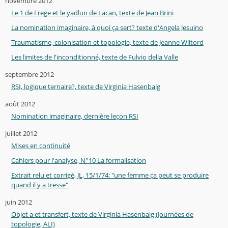
novembre 2012
Le 1 de Frege et le yadlun de Lacan, texte de Jean Brini
La nomination imaginaire, à quoi ça sert? texte d'Angela Jesuino
Traumatisme, colonisation et topologie, texte de Jeanne Wiltord
Les limites de l'inconditionné, texte de Fulvio della Valle
septembre 2012
RSI, logique ternaire?, texte de Virginia Hasenbalg
août 2012
Nomination imaginaire, dernière leçon RSI
juillet 2012
Mises en continuité
Cahiers pour l'analyse, N°10 La formalisation
Extrait relu et corrigé, JL, 15/1/74: "une femme ça peut se produire
quand il y a tresse"
juin 2012
Objet a et transfert, texte de Virginia Hasenbalg (Journées de
topologie, ALI)