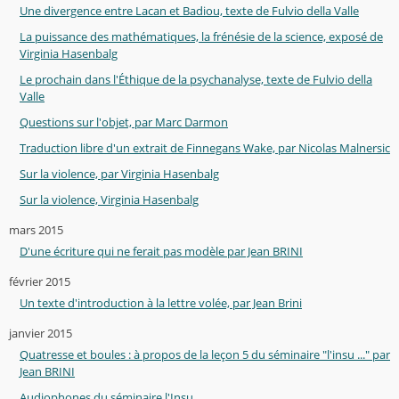
Une divergence entre Lacan et Badiou, texte de Fulvio della Valle
La puissance des mathématiques, la frénésie de la science, exposé de
Virginia Hasenbalg
Le prochain dans l'Éthique de la psychanalyse, texte de Fulvio della
Valle
Questions sur l'objet, par Marc Darmon
Traduction libre d'un extrait de Finnegans Wake, par Nicolas Malnersic
Sur la violence, par Virginia Hasenbalg
Sur la violence, Virginia Hasenbalg
mars 2015
D'une écriture qui ne ferait pas modèle par Jean BRINI
février 2015
Un texte d'introduction à la lettre volée, par Jean Brini
janvier 2015
Quatresse et boules : à propos de la leçon 5 du séminaire "l'insu ..." par
Jean BRINI
Audiophones du séminaire l'Insu