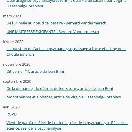
Quel usage les psychanalystes font-ils du a ≠ a de Lacan ? par Virginia
Hasenbalg-Corabianu
mars 2023
De l’S1 mâle au nœud célibataire - Bernard Vandermersch
UNE MAITRESSE EXIGEANTE - Bernard Vandermersch
février 2022
La question de l'acte en psychanalyse, passage à l'acte et acting out -
Choula Emerich
novembre 2020
Dit-cerner (1), article de Jean Brini
septembre 2020
De la demande, du désir et de leurs tours, article de Jean Brini
Monothéïsme et alphabet, article de Virginia Hasenbalg-Corabianu
avril 2020
RGPD
Vient de paraître : Réel de la science, réel de la psychanalyse Réel de la
science, réel de la psychanalyse