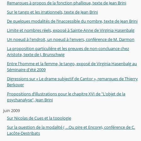
Remarques à propos de la fonction phallique, texte de Jean Brini
Sur le tango et les irrationnels, texte de Jean Brini
De quelques modalités de l’inaccessible du nombre, texte de Jean Brini
Limite et nombres réels, exposé à Sainte-Anne de Virginia Hasenbalg
Un noeud à l'endroit, un noeud à l'envers, conférence de M. Darmon
La proposition particulière et les preuves de non-concluance chez
Aristote, texte de J. Brunschwig
Entre l'homme et la femme, le tango, exposé de Virginia Hasenbalg au
Séminaire d'été 2009
Digressions sur « Le drame subjectif de Cantor », remarques de Thierry
Berkover
Propositions d’illustrations pour le chapitre XVI de "L’objet de la
psychanalyse", Jean Brini
juin 2009
Sur Nicolas de Cues et la topologie
Sur la question de la modalité ( …Ou pire et Encore), conférence de C.
Lacôte-Destribats