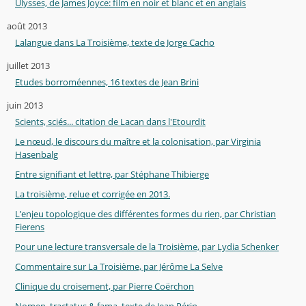
Ulysses, de James Joyce: film en noir et blanc et en anglais
août 2013
Lalangue dans La Troisième, texte de Jorge Cacho
juillet 2013
Etudes borroméennes, 16 textes de Jean Brini
juin 2013
Scients, sciés... citation de Lacan dans l'Etourdit
Le nœud, le discours du maître et la colonisation, par Virginia
Hasenbalg
Entre signifiant et lettre, par Stéphane Thibierge
La troisième, relue et corrigée en 2013.
L’enjeu topologique des différentes formes du rien, par Christian
Fierens
Pour une lecture transversale de la Troisième, par Lydia Schenker
Commentaire sur La Troisième, par Jérôme La Selve
Clinique du croisement, par Pierre Coërchon