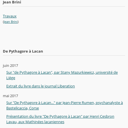
Jean Brini
Travaux
(
Jean Brini
)
De Pythagore à Lacan
juin 2017
Sur "de Pythagore à Lacan", par Stany Mazurkiewicz, université de
Liège
Extrait du livre dans le journal Liberation
mai 2017
Sur "De Pythagore à Lacan..." par Jean-Pierre Rumen, psychanalyste à
Bastelicaccia, Corse
Présentation du livre "De Pythagore à Lacan" par Henri Cesbron
Lavau, aux Mathinées lacaniennes