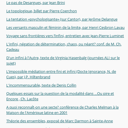
Le pas de Desargues, par Jean Brini
Le topologique, billet par Pierre Coerchon
La tentation «psychologisante» (sur Cantor), par Jerôme Delangue
Les versants masculin et féminin de la limite, par Henri Cesbron Lavau
Voyage sans frontières vers l’infini, entretien avec Jean-Pierre Luminet
L'infini, négation de détermination, chaos, ou néant? conf. de M. Ch.
Cadeau
D'un infini à l'Autre, texte de Virginia Hasenbalg (journées ALI sur le
sujet)
L’impossible médiation entre fini et infini (Docte Ignorance, N. de
Cues), par J.P. Hiltenbrand
L'incommensurable, texte de Denis Collin
Quelques essais sur la question de la modalité dans …Ou pire et
Encore , Ch. Lacôte
A quoi reconnaît-on une secte? conférence de Charles Melman à la
Maison de l'Amérique latine en 2001
Théorie des ensembles, exposé de Marc Darmon à Sainte-Anne