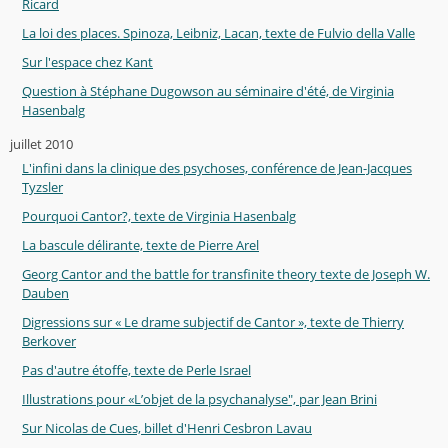
Ricard
La loi des places. Spinoza, Leibniz, Lacan, texte de Fulvio della Valle
Sur l'espace chez Kant
Question à Stéphane Dugowson au séminaire d'été, de Virginia
Hasenbalg
juillet 2010
L'infini dans la clinique des psychoses, conférence de Jean-Jacques
Tyzsler
Pourquoi Cantor?, texte de Virginia Hasenbalg
La bascule délirante, texte de Pierre Arel
Georg Cantor and the battle for transfinite theory texte de Joseph W.
Dauben
Digressions sur « Le drame subjectif de Cantor », texte de Thierry
Berkover
Pas d'autre étoffe, texte de Perle Israel
Illustrations pour «L’objet de la psychanalyse", par Jean Brini
Sur Nicolas de Cues, billet d'Henri Cesbron Lavau