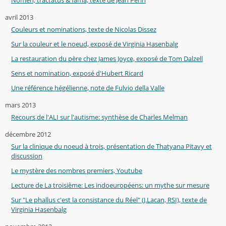
Nomen, tractatus & fama, texte de Jean Périn
avril 2013
Couleurs et nominations, texte de Nicolas Dissez
Sur la couleur et le noeud, exposé de Virginia Hasenbalg
La restauration du père chez James Joyce, exposé de Tom Dalzell
Sens et nomination, exposé d'Hubert Ricard
Une référence hégélienne, note de Fulvio della Valle
mars 2013
Recours de l'ALI sur l'autisme: synthèse de Charles Melman
décembre 2012
Sur la clinique du noeud à trois, présentation de Thatyana Pitavy et
discussion
Le mystère des nombres premiers, Youtube
Lecture de La troisième: Les indoeuropéens: un mythe sur mesure
Sur "Le phallus c'est la consistance du Réel" (J.Lacan, RSI), texte de
Virginia Hasenbalg