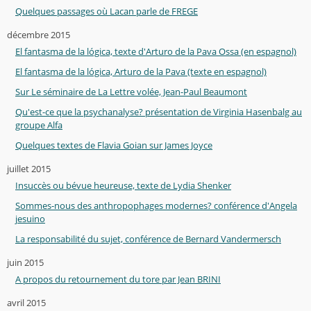
Quelques passages où Lacan parle de FREGE
décembre 2015
El fantasma de la lógica, texte d'Arturo de la Pava Ossa (en espagnol)
El fantasma de la lógica, Arturo de la Pava (texte en espagnol)
Sur Le séminaire de La Lettre volée, Jean-Paul Beaumont
Qu'est-ce que la psychanalyse? présentation de Virginia Hasenbalg au
groupe Alfa
Quelques textes de Flavia Goian sur James Joyce
juillet 2015
Insuccès ou bévue heureuse, texte de Lydia Shenker
Sommes-nous des anthropophages modernes? conférence d'Angela
jesuino
La responsabilité du sujet, conférence de Bernard Vandermersch
juin 2015
A propos du retournement du tore par Jean BRINI
avril 2015