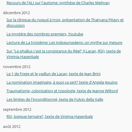
Recours de l'ALI sur l'autisme: synthèse de Charles Melman
décembre 2012
Sur la clinique du noeud à trois, présentation de Thatyana Pitavy et
discussion
Le mystère des nombres premiers, Youtube
Lecture de La troisième: Les indoeuropéens: un mythe sur mesure
Sur "Le phallus c'est la consistance du Réel" (J.Lacan, RSI), texte de
Virginia Hasenbalg
novembre 2012
Le 1 de Frege et le yadlun de Lacan, texte de Jean Brini
La nomination imaginaire, à quoi ça sert? texte d'Angela Jesuino
Traumatisme, colonisation et topologie, texte de Jeanne Wiltord
Les limites de l'inconditionné, texte de Fulvio della Valle
septembre 2012
RSI, logique ternaire?, texte de Virginia Hasenbalg
août 2012