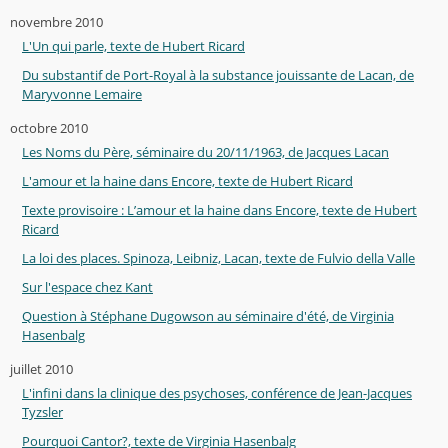
novembre 2010
L'Un qui parle, texte de Hubert Ricard
Du substantif de Port-Royal à la substance jouissante de Lacan, de
Maryvonne Lemaire
octobre 2010
Les Noms du Père, séminaire du 20/11/1963, de Jacques Lacan
L'amour et la haine dans Encore, texte de Hubert Ricard
Texte provisoire : L’amour et la haine dans Encore, texte de Hubert
Ricard
La loi des places. Spinoza, Leibniz, Lacan, texte de Fulvio della Valle
Sur l'espace chez Kant
Question à Stéphane Dugowson au séminaire d'été, de Virginia
Hasenbalg
juillet 2010
L'infini dans la clinique des psychoses, conférence de Jean-Jacques
Tyzsler
Pourquoi Cantor?, texte de Virginia Hasenbalg