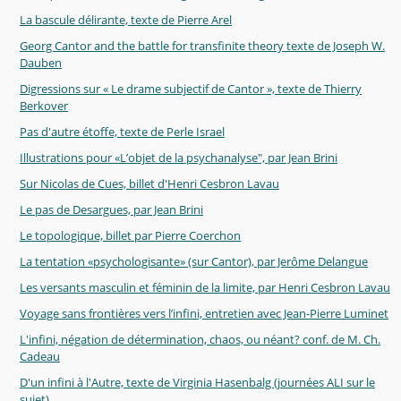
La bascule délirante, texte de Pierre Arel
Georg Cantor and the battle for transfinite theory texte de Joseph W.
Dauben
Digressions sur « Le drame subjectif de Cantor », texte de Thierry
Berkover
Pas d'autre étoffe, texte de Perle Israel
Illustrations pour «L’objet de la psychanalyse", par Jean Brini
Sur Nicolas de Cues, billet d'Henri Cesbron Lavau
Le pas de Desargues, par Jean Brini
Le topologique, billet par Pierre Coerchon
La tentation «psychologisante» (sur Cantor), par Jerôme Delangue
Les versants masculin et féminin de la limite, par Henri Cesbron Lavau
Voyage sans frontières vers l’infini, entretien avec Jean-Pierre Luminet
L'infini, négation de détermination, chaos, ou néant? conf. de M. Ch.
Cadeau
D'un infini à l'Autre, texte de Virginia Hasenbalg (journées ALI sur le
sujet)