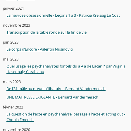
janvier 2024
La névrose obsessionnelle - Leçons 1 à 3 - Patricia Kreissig Le Coat
novembre 2023
Transcription de la table ronde sur la fin de vie
juin 2023
Le corps d’Encore - Valentin Nusinovici
mai 2023
Quel usage les psychanalystes font-ils du a ≠ a de Lacan ? par Virginia
Hasenbalg-Corabianu
mars 2023
De l’S1 mâle au nœud célibataire - Bernard Vandermersch
UNE MAITRESSE EXIGEANTE - Bernard Vandermersch
février 2022
La question de l'acte en psychanalyse, passage à l'acte et acting out -
Choula Emerich
novembre 2020