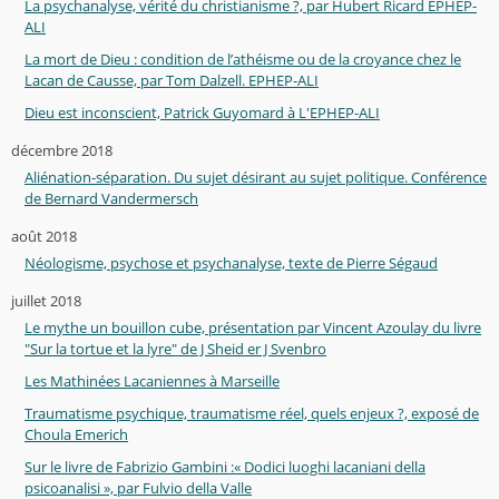
La psychanalyse, vérité du christianisme ?, par Hubert Ricard EPHEP-
ALI
La mort de Dieu : condition de l’athéisme ou de la croyance chez le
Lacan de Causse, par Tom Dalzell. EPHEP-ALI
Dieu est inconscient, Patrick Guyomard à L'EPHEP-ALI
décembre 2018
Aliénation-séparation. Du sujet désirant au sujet politique. Conférence
de Bernard Vandermersch
août 2018
Néologisme, psychose et psychanalyse, texte de Pierre Ségaud
juillet 2018
Le mythe un bouillon cube, présentation par Vincent Azoulay du livre
"Sur la tortue et la lyre" de J Sheid er J Svenbro
Les Mathinées Lacaniennes à Marseille
Traumatisme psychique, traumatisme réel, quels enjeux ?, exposé de
Choula Emerich
Sur le livre de Fabrizio Gambini :« Dodici luoghi lacaniani della
psicoanalisi », par Fulvio della Valle