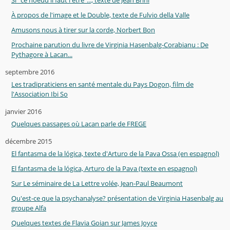
À propos de l'image et le Double, texte de Fulvio della Valle
Amusons nous à tirer sur la corde, Norbert Bon
Prochaine parution du livre de Virginia Hasenbalg-Corabianu : De
Pythagore à Lacan...
septembre 2016
Les tradipraticiens en santé mentale du Pays Dogon, film de
l'Association Ibi So
janvier 2016
Quelques passages où Lacan parle de FREGE
décembre 2015
El fantasma de la lógica, texte d'Arturo de la Pava Ossa (en espagnol)
El fantasma de la lógica, Arturo de la Pava (texte en espagnol)
Sur Le séminaire de La Lettre volée, Jean-Paul Beaumont
Qu'est-ce que la psychanalyse? présentation de Virginia Hasenbalg au
groupe Alfa
Quelques textes de Flavia Goian sur James Joyce