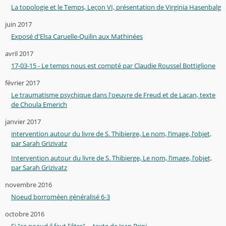
La topologie et le Temps, Leçon VI, présentation de Virginia Hasenbalg
juin 2017
Exposé d'Elsa Caruelle-Quilin aux Mathinées
avril 2017
17-03-15 - Le temps nous est compté par Claudie Roussel Bottiglione
février 2017
Le traumatisme psychique dans l'oeuvre de Freud et de Lacan, texte
de Choula Emerich
janvier 2017
intervention autour du livre de S. Thibierge, Le nom, l’image, l’objet,
par Sarah Grizivatz
Intervention autour du livre de S. Thibierge, Le nom, l’image, l’objet,
par Sarah Grizivatz
novembre 2016
Noeud borroméen généralisé 6-3
octobre 2016
Si "ce noeud il faut l'être"..., texte de Jean Brini