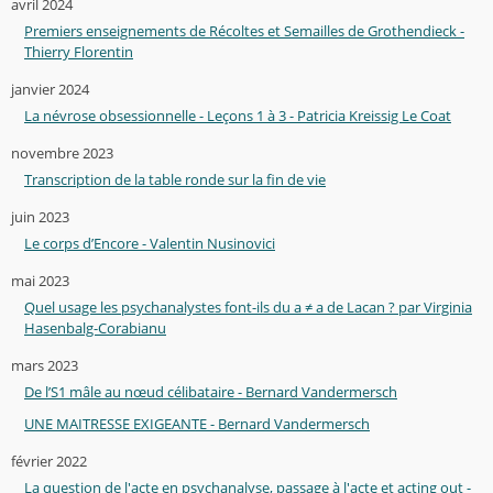
avril 2024
Premiers enseignements de Récoltes et Semailles de Grothendieck -
Thierry Florentin
janvier 2024
La névrose obsessionnelle - Leçons 1 à 3 - Patricia Kreissig Le Coat
novembre 2023
Transcription de la table ronde sur la fin de vie
juin 2023
Le corps d’Encore - Valentin Nusinovici
mai 2023
Quel usage les psychanalystes font-ils du a ≠ a de Lacan ? par Virginia
Hasenbalg-Corabianu
mars 2023
De l’S1 mâle au nœud célibataire - Bernard Vandermersch
UNE MAITRESSE EXIGEANTE - Bernard Vandermersch
février 2022
La question de l'acte en psychanalyse, passage à l'acte et acting out -