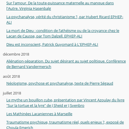
Sur l'amour. De la toute-puissance maternelle au manque dans
l'Autre. Virginia Hasenbalg
La psychanalyse, vérité du christianisme ?, par Hubert Ricard EPHEP-
ALI
La mort de Dieu : condition de l’athéisme ou de la croyance chez le
Lacan de Causse, par Tom Dalzell. EPHEP-ALI
Dieu est inconscient, Patrick Guyomard à L'EPHEP-ALI
décembre 2018
Aliénation-séparation. Du sujet désirant au sujet politique. Conférence
de Bernard Vandermersch
août 2018
Néologisme, psychose et psychanalyse, texte de Pierre Ségaud
juillet 2018
Le mythe un bouillon cube, présentation par Vincent Azoulay du livre
"Sur la tortue et la lyre" de J Sheid er J Svenbro
Les Mathinées Lacaniennes à Marseille
Traumatisme psychique, traumatisme réel, quels enjeux ?, exposé de
Choula Emerich