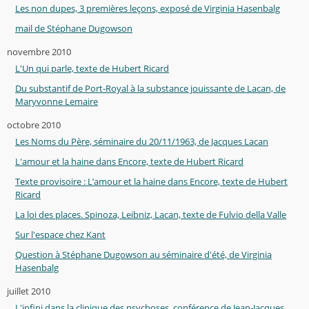
Les non dupes, 3 premières leçons, exposé de Virginia Hasenbalg
mail de Stéphane Dugowson
novembre 2010
L'Un qui parle, texte de Hubert Ricard
Du substantif de Port-Royal à la substance jouissante de Lacan, de
Maryvonne Lemaire
octobre 2010
Les Noms du Père, séminaire du 20/11/1963, de Jacques Lacan
L'amour et la haine dans Encore, texte de Hubert Ricard
Texte provisoire : L’amour et la haine dans Encore, texte de Hubert
Ricard
La loi des places. Spinoza, Leibniz, Lacan, texte de Fulvio della Valle
Sur l'espace chez Kant
Question à Stéphane Dugowson au séminaire d'été, de Virginia
Hasenbalg
juillet 2010
L'infini dans la clinique des psychoses, conférence de Jean-Jacques