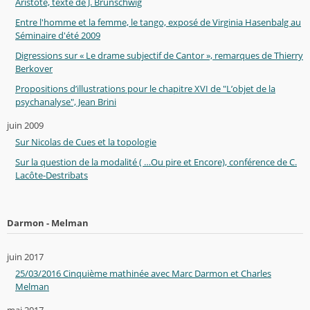
Aristote, texte de J. Brunschwig
Entre l'homme et la femme, le tango, exposé de Virginia Hasenbalg au
Séminaire d'été 2009
Digressions sur « Le drame subjectif de Cantor », remarques de Thierry
Berkover
Propositions d’illustrations pour le chapitre XVI de "L’objet de la
psychanalyse", Jean Brini
juin 2009
Sur Nicolas de Cues et la topologie
Sur la question de la modalité ( …Ou pire et Encore), conférence de C.
Lacôte-Destribats
Darmon - Melman
juin 2017
25/03/2016 Cinquième mathinée avec Marc Darmon et Charles
Melman