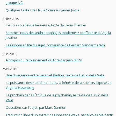
groupe Alfa
Quelques textes de Flavia Goian sur James Joyce
juillet 2015
Insuccès ou bévue heureuse, texte de Lydia Shenker
Sommes-nous des anthropophages modernes? conférence d'Angela
jesuino
La responsabilité du sujet, conférence de Bernard Vandermersch
juin 2015
A propos du retournement du tore par Jean BRINI
avril 2015
Une divergence entre Lacan et Badiou, texte de Fulvio della Valle
La puissance des mathématiques, la frénésie de la science, exposé de
Virginia Hasenbalg
Le prochain dans l'Éthique de la psychanalyse, texte de Fulvio della
Valle
Questions sur l'objet, par Marc Darmon
Traduction libre d'un extrait de Finnegans Wake, par Nicolas Malnersic