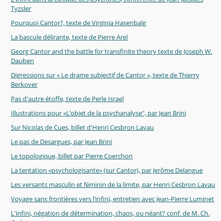
Tyzsler
Pourquoi Cantor?, texte de Virginia Hasenbalg
La bascule délirante, texte de Pierre Arel
Georg Cantor and the battle for transfinite theory texte de Joseph W.
Dauben
Digressions sur « Le drame subjectif de Cantor », texte de Thierry
Berkover
Pas d'autre étoffe, texte de Perle Israel
Illustrations pour «L’objet de la psychanalyse", par Jean Brini
Sur Nicolas de Cues, billet d'Henri Cesbron Lavau
Le pas de Desargues, par Jean Brini
Le topologique, billet par Pierre Coerchon
La tentation «psychologisante» (sur Cantor), par Jerôme Delangue
Les versants masculin et féminin de la limite, par Henri Cesbron Lavau
Voyage sans frontières vers l’infini, entretien avec Jean-Pierre Luminet
L'infini, négation de détermination, chaos, ou néant? conf. de M. Ch.