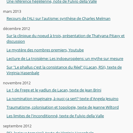
Une référence hégélienne, note de Fulvio della Valle
mars 2013
Recours de l'ALI sur l'autisme: synthèse de Charles Melman
décembre 2012
Sur la clinique du noeud à trois, présentation de Thatyana Pitavy et
discussion
Le mystère des nombres premiers, Youtube
Lecture de La troisième: Les indoeuropéens: un mythe sur mesure
Sur "Le phallus c'est la consistance du Réel" (J.Lacan, RSI), texte de
Virginia Hasenbalg
novembre 2012
Le 1 de Frege et le yadlun de Lacan, texte de Jean Brini
La nomination imaginaire, à quoi ça sert? texte d'Angela Jesuino
Traumatisme, colonisation et topologie, texte de Jeanne Wiltord
Les limites de l'inconditionné, texte de Fulvio della Valle
septembre 2012