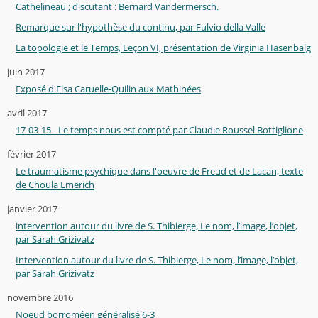
Cathelineau ; discutant : Bernard Vandermersch.
Remarque sur l'hypothèse du continu, par Fulvio della Valle
La topologie et le Temps, Leçon VI, présentation de Virginia Hasenbalg
juin 2017
Exposé d'Elsa Caruelle-Quilin aux Mathinées
avril 2017
17-03-15 - Le temps nous est compté par Claudie Roussel Bottiglione
février 2017
Le traumatisme psychique dans l'oeuvre de Freud et de Lacan, texte
de Choula Emerich
janvier 2017
intervention autour du livre de S. Thibierge, Le nom, l’image, l’objet,
par Sarah Grizivatz
Intervention autour du livre de S. Thibierge, Le nom, l’image, l’objet,
par Sarah Grizivatz
novembre 2016
Noeud borroméen généralisé 6-3