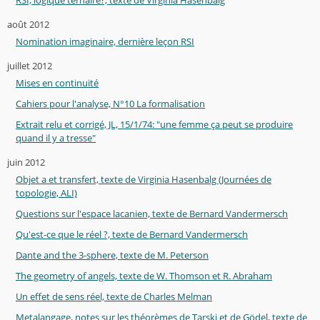
RSI, logique ternaire?, texte de Virginia Hasenbalg
août 2012
Nomination imaginaire, dernière leçon RSI
juillet 2012
Mises en continuité
Cahiers pour l'analyse, N°10 La formalisation
Extrait relu et corrigé, JL, 15/1/74: "une femme ça peut se produire
quand il y a tresse"
juin 2012
Objet a et transfert, texte de Virginia Hasenbalg (Journées de
topologie, ALI)
Questions sur l'espace lacanien, texte de Bernard Vandermersch
Qu'est-ce que le réel ?, texte de Bernard Vandermersch
Dante and the 3-sphere, texte de M. Peterson
The geometry of angels, texte de W. Thomson et R. Abraham
Un effet de sens réel, texte de Charles Melman
Metalangage, notes sur les théorèmes de Tarski et de Gödel, texte de