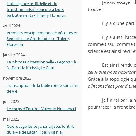
Je vais essayer 
l'intelligence artificielle et du
trouver.
transhumanisme encore à leurs
balbutiements - Thierry Florentin
Il y a d'une par
avril 2024
Premiers enseignements de Récoltes et
Il y a aussi l'a
Semailles de Grothendieck - Thierry
comme tissu, comme text
Florentin
science est ainsi revu e
janvier 2024
La névrose obsessionnelle - Leçons 1 à
Est ainsi rendu 
3 - Patricia Kreissig Le Coat
celui que nous habitons r
novembre 2023
Grâce à la topologie q
Transcription de la table ronde sur la fin
d'inconscient prend un
de vie
Je finirai par l
juin 2023
pour tracer la frontière
Le corps d’Encore - Valentin Nusinovici
mai 2023
Quel usage les psychanalystes font-ils
du a ≠ a de Lacan ? par Virginia