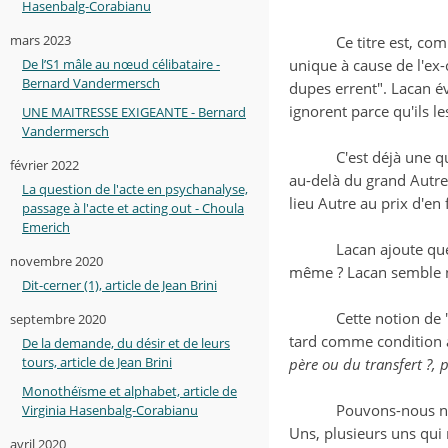
Hasenbalg-Corabianu
mars 2023
Ce titre est, c
unique à cause de l'ex-
De l’S1 mâle au nœud célibataire -
Bernard Vandermersch
dupes errent". Lacan é
ignorent parce qu'ils le
UNE MAITRESSE EXIGEANTE - Bernard
Vandermersch
C'est déjà une q
février 2022
au-delà du grand Autre?
La question de l'acte en psychanalyse,
lieu Autre au prix d'en
passage à l'acte et acting out - Choula
Emerich
Lacan ajoute que 
novembre 2020
même ? Lacan semble no
Dit-cerner (1), article de Jean Brini
Cette notion de
septembre 2020
tard comme condition à 
De la demande, du désir et de leurs
tours, article de Jean Brini
père ou du transfert ?, 
Monothéïsme et alphabet, article de
Pouvons-nous no
Virginia Hasenbalg-Corabianu
Uns, plusieurs uns qui
avril 2020