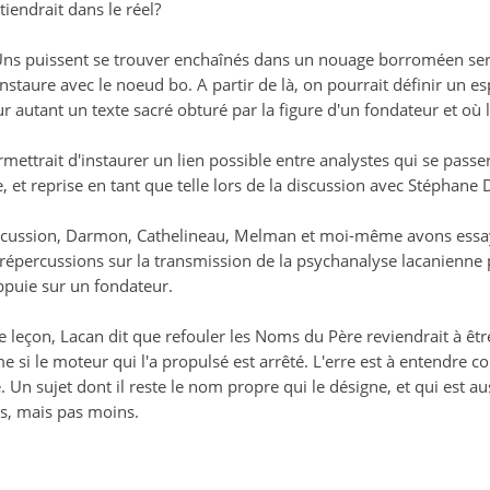
tiendrait dans le réel?
Uns puissent se trouver enchaînés dans un nouage borroméen serai
instaure avec le noeud bo. A partir de là, on pourrait définir un e
ur autant un texte sacré obturé par la figure d'un fondateur et où l
rmettrait d'instaurer un lien possible entre analystes qui se passe
, et reprise en tant que telle lors de la discussion avec Stéphan
iscussion, Darmon, Cathelineau, Melman et moi-même avons essayé
répercussions sur la transmission de la psychanalyse lacanienne p
appuie sur un fondateur.
 leçon, Lacan dit que refouler les Noms du Père reviendrait à être
e si le moteur qui l'a propulsé est arrêté. L'erre est à entendre co
e. Un sujet dont il reste le nom propre qui le désigne, et qui est a
lus, mais pas moins.