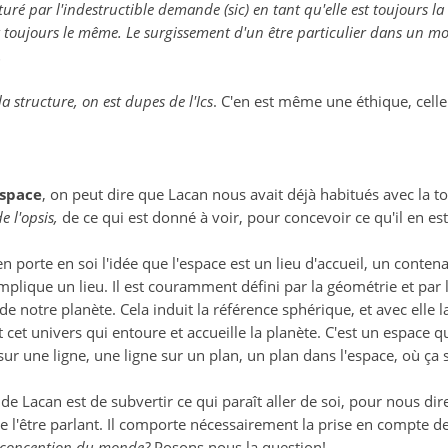
cturé par l'indestructible demande (sic) en tant qu'elle est toujours 
 toujours le même. Le surgissement d'un être particulier dans un mond
.
a structure, on est dupes de l'Ics
. C'en est même une éthique, celle
space
, on peut dire que Lacan nous avait déjà habitués avec la t
e l'opsis,
de ce qui est donné à voir, pour concevoir ce qu'il en es
en porte en soi l'idée que l'espace est un lieu d'accueil, un conte
mplique un lieu. Il est couramment défini par la géométrie et par
e de notre planète. Cela induit la référence sphérique, et avec ell
it cet univers qui entoure et accueille la planète. C'est un espace qu
ur une ligne, une ligne sur un plan, un plan dans l'espace, où ça se
 de Lacan est de subvertir ce qui paraît aller de soi, pour nous di
e de l'être parlant. Il comporte nécessairement la prise en compte d
e conception du monde?
Posons nous la question!