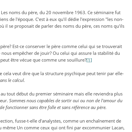
ur Les noms du père, du 20 novembre 1963. Ce séminaire fut
ns de l'époque. C'est à eux qu'il dédie l'expression "les non-
l se proposait de parler des noms du père, ces noms qu'ils
u père? Est-ce conserver le père comme celui qui se trouverait
e nous empêcher de jouir? Ou celui qui assure la stabilité du
ne peut être vécue que comme une souillure?
[1]
ue cela veut dire que la structure psychique peut tenir par elle-
dans le calcul.
 au tout début du premier séminaire mais elle reviendra plus
jeur.
Sommes nous capables de sortir oui ou non de
l'amour du
e fonctionner sans être folle et sans référence au père.
ction, fusse-t-elle d'analystes, comme un enchaînement de
té du même Un comme ceux qui ont fini par excommunier Lacan,