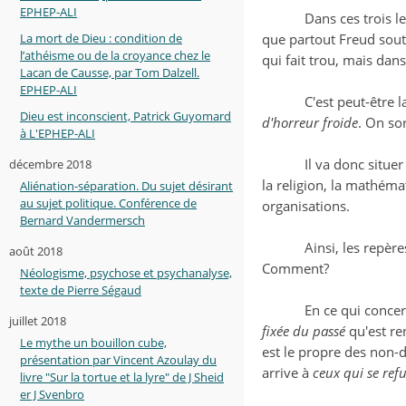
EPHEP-ALI
Dans ces trois le
La mort de Dieu : condition de
que partout Freud souten
l’athéisme ou de la croyance chez le
qui fait trou, mais dans
Lacan de Causse, par Tom Dalzell.
EPHEP-ALI
C'est peut-être l
Dieu est inconscient, Patrick Guyomard
d'horreur froide
. On so
à L'EPHEP-ALI
Il va donc situe
décembre 2018
la religion, la mathém
Aliénation-séparation. Du sujet désirant
au sujet politique. Conférence de
organisations.
Bernard Vandermersch
Ainsi, les repèr
août 2018
Comment?
Néologisme, psychose et psychanalyse,
texte de Pierre Ségaud
En ce qui conce
juillet 2018
fixée du passé
qu'est r
Le mythe un bouillon cube,
est le propre des non-d
présentation par Vincent Azoulay du
arrive à
ceux qui se ref
livre "Sur la tortue et la lyre" de J Sheid
er J Svenbro