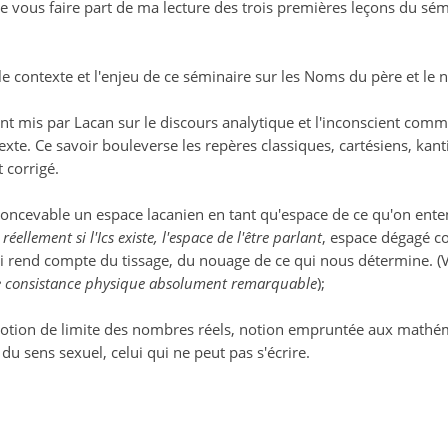
de vous faire part de ma lecture des trois premières leçons du sémi
t le contexte et l'enjeu de ce séminaire sur les Noms du père et 
ccent mis par Lacan sur le discours analytique et l'inconscient com
e. Ce savoir bouleverse les repères classiques, cartésiens, kanti
t corrigé.
concevable un espace lacanien en tant qu'espace de ce qu'on ente
éellement si l'Ics existe, l'espace de l'être parlant
, espace dégagé c
ui rend compte du tissage, du nouage de ce qui nous détermine. (
e consistance physique absolument remarquable
);
a notion de limite des nombres réels, notion empruntée aux mathé
 du sens sexuel, celui qui ne peut pas s'écrire.