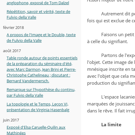
anglophone, exposé de Tom Dalzel
Répétition, savoir et vérité, texte de
Autrement dit po
Fulvio della Valle
fois qui est exclue de 
février 2018
Faisons un petit
A propos de l'Image et le Double, texte
de Fulvio della Valle
à celle du signifiant.
août 2017
Partons de l'exp
Table ronde autour de points essentiels
l'objet. Cette image de
de la préparation du séminaire d'été,
mnésique inscrite en ta
avec Marc Darmon, Jean Brini et Pierre-
Christophe Cathelineau ; discutant :
avec l'objet que cela mé
Bernard Vandermersch.
production du signifian
Remarque sur l'hypothèse du continu,
par Fulvio della Valle
L'espace lacanie
marquées de jouissance.
La topologie et le Temps, Leçon VI,
présentation de Virginia Hasenbalg
dans le rêve. Il fait i
juin 2017
La limite
Exposé d'Elsa Caruelle-Quilin aux
Mathinées