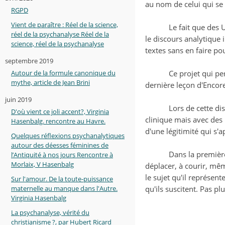
au nom de celui qui se 
RGPD
Vient de paraître : Réel de la science,
Le fait que des 
réel de la psychanalyse Réel de la
le discours analytique 
science, réel de la psychanalyse
textes sans en faire po
septembre 2019
Autour de la formule canonique du
Ce projet qui pe
mythe, article de Jean Brini
dernière leçon d'Encore
juin 2019
Lors de cette d
D'où vient ce joli accent?, Virginia
clinique mais avec des 
Hasenbalg. rencontre au Havre.
d'une légitimité qui s'
Quelques réflexions psychanalytiques
autour des déesses féminines de
Dans la première
l’Antiquité à nos jours Rencontre à
Morlaix, V Hasenbalg
déplacer, à courir, mêm
le sujet qu'il représent
Sur l'amour. De la toute-puissance
maternelle au manque dans l'Autre.
qu'ils suscitent. Pas p
Virginia Hasenbalg
La psychanalyse, vérité du
christianisme ?, par Hubert Ricard