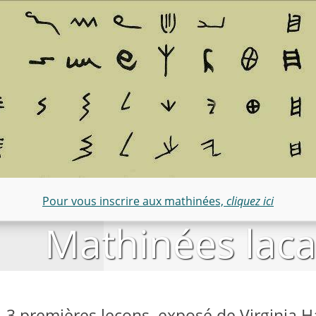
Pour vous inscrire aux mathinées,
cliquez ici
Mathinées lac
 3 premières leçons, exposé de Virginia 