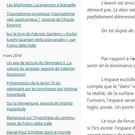
L'avenir est stru
Les Mathinées Lacaniennes à Marseille
démord pas. Le désir est
Traumatisme psychique, traumatisme
parfaitement déterminé
réel, quels enjeux ?, exposé de Choula
Emerich
On est dupes de l
Sur le livre de Fabrizio Gambini :« Dodici
luoghi lacaniani della psicoanalisi », par
Fulvio della Valle
mars 2018
Par rapport à l'
e
Un axe de lecture du Séminaire II. La
sortir de la dominance d
nature du langage, exposé de Valentin
Nusinovici
L'espace euclidi
Présentation de la leçon 10 du
compte que le "dans" i
séminaire sur les psychoses par Virginia
la réalité, de la surfac
Hasenbalg
l'univers, l'espace sera
Sur la Verneinung, exposé de Virginia
logés, posés. Un point s
Hasenbalg
Remarque sur l'hypothèse du continu,
Le tour de force
texte de Fulvio della Valle
si l'Ics existe: l'espac
Daniel Paul Schreber dans le monde
ressort majeur de notr