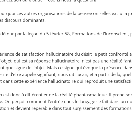
urquoi ces autres organisations de la pensée ont-elles exclu la j
ces discours dominants.
 détour par la leçon du 5 février 58, Formations de l'Inconscient, 
érience de satisfaction hallucinatoire du désir: le petit confront
 l'objet, qui est sa réponse hallucinatoire, n'est pas une réalité f
nt que signe de l'objet. Mais ce signe qui évoque la présence dans
rite d'être appelé signifiant, nous dit Lacan, et à partir de là, que
t dans cette expérience hallucinatoire qui reproduit une satisfa
n est donc à différentier de la réalité phantasmatique. Il prend so
 On perçoit comment l'entrée dans le langage se fait dans un nouag
rruption et devient repérable dans tout surgissement des formations 