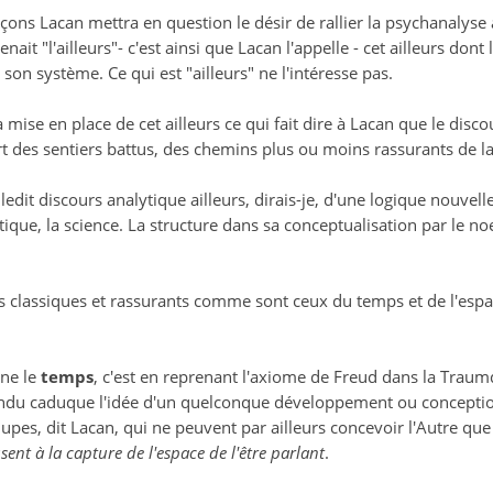
çons Lacan mettra en question le désir de rallier la psychanalyse à 
ait "l'ailleurs"- c'est ainsi que Lacan l'appelle - cet ailleurs dont 
 son système. Ce qui est "ailleurs" ne l'intéresse pas.
a mise en place de cet ailleurs ce qui fait dire à Lacan que le disc
rt des sentiers battus, des chemins plus ou moins rassurants de l
r ledit discours analytique ailleurs, dirais-je, d'une logique nouve
atique, la science. La structure dans sa conceptualisation par le
es classiques et rassurants comme sont ceux du temps et de l'esp
rne le
temps
, c'est en reprenant l'axiome de Freud dans la Trau
endu caduque l'idée d'un quelconque développement ou conception
upes, dit Lacan, qui ne peuvent par ailleurs concevoir l'Autre qu
usent à
la capture de l'espace de l'être parlant
.