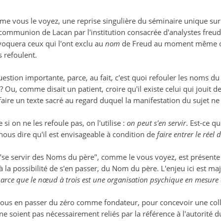
omme vous le voyez, une reprise singulière du séminaire unique s
communion de Lacan par l'institution consacrée d'analystes freudie
voquera ceux qui l'ont exclu au
nom
de Freud au moment même où i
s refoulent.
uestion importante, parce, au fait, c'est quoi refouler les noms d
 Ou, comme disait un patient, croire qu'il existe celui qui jouit d
 faire un texte sacré au regard duquel la manifestation du sujet 
si on ne les refoule pas, on l'utilise :
on peut s'en servir
. Est-ce q
us dire qu'il est envisageable à condition de
faire entrer le réel 
 "se servir des Noms du père", comme le vous voyez, est présente
la possibilité de s'en passer, du Nom du père. L'enjeu ici est ma
parce que le nœud à trois est une organisation psychique en mesure d
us en passer du zéro comme fondateur, pour concevoir une colle
 ne soient pas nécessairement reliés par la référence à l'autori