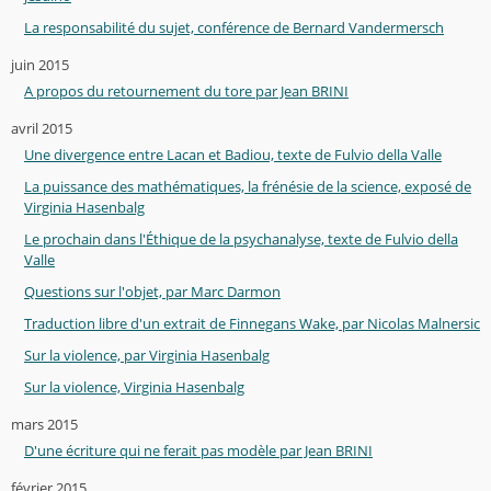
La responsabilité du sujet, conférence de Bernard Vandermersch
juin 2015
A propos du retournement du tore par Jean BRINI
avril 2015
Une divergence entre Lacan et Badiou, texte de Fulvio della Valle
La puissance des mathématiques, la frénésie de la science, exposé de
Virginia Hasenbalg
Le prochain dans l'Éthique de la psychanalyse, texte de Fulvio della
Valle
Questions sur l'objet, par Marc Darmon
Traduction libre d'un extrait de Finnegans Wake, par Nicolas Malnersic
Sur la violence, par Virginia Hasenbalg
Sur la violence, Virginia Hasenbalg
mars 2015
D'une écriture qui ne ferait pas modèle par Jean BRINI
février 2015