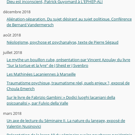
Dieu est inconscient, Patrick Guyomard à L'EPHEP-ALI
décembre 2018
Aliénation-séparation. Du sujet désirant au sujet politique. Conférence
de Bernard Vandermersch
août 2018
Néologisme, psychose et psychanalyse, texte de Pierre Ségaud
juillet 2018
Le mythe un bouillon cube, présentation par Vincent Azoulay du livre
"Sur la tortue et la lyre" de J Sheid er J Svenbro
Les Mathinées Lacaniennes à Marseille
Traumatisme psychique, traumatisme réel, quels enjeux ?, exposé de
Choula Emerich
Sur le livre de Fabrizio Gambini :« Dodici luoghi lacaniani della
psicoanalisi », par Fulvio della Valle
mars 2018
Un axe de lecture du Séminaire II. La nature du langage, exposé de
Valentin Nusinovici
Présentation de la leçon 10 du séminaire sur les psychoses par Virginia