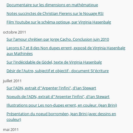
Documentaire sur les dimensions en mathématique
Notes succinctes de Christian Fierens sur le Nouage RSI
Film Youtube sur le schéma optique, par Virginia Hasenbalg
octobre 2011
Sur l'amour chrétien par Jorge Cacho. Conclusion juin 2010
Leçons 6,7 et 8 des Non dupes errent, exposé de Virginia Hasenbalg
aux Mathinées
Sur l'indécidable de Gödel, texte de Virginia Hasenbalg
Désir de l'Autre, subjectif et objectif - document St'écriture
juillet 2011
Sur l'ADN, extrait d'"Arpenter l'infini", d'Ian Stewart
Noeuds de l'ADN, extrait d'"Arpenter l'infini", d'Ian Stewart
Illustrations pour Les non-dupes errent, en couleur. (Jean Brini)
Présentation du noeud borroméen, Jean Brini (avec dessins en
couleur)
mai 2011