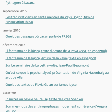
Pythagore à Lacan...
septembre 2016
Les tradipraticiens en santé mentale du Pays Dogon, film de
l'Association Ibi So
janvier 2016
Quelques passages où Lacan parle de FREGE
décembre 2015
El fantasma de la lógica, texte d'Arturo de la Pava Ossa (en espagnol)
El fantasma de la lógica, Arturo de la Pava (texte en espagnol)
Sur Le séminaire de La Lettre volée, Jean-Paul Beaumont
Qu'est-ce que la psychanalyse? présentation de Virginia Hasenbalg au
groupe Alfa
Quelques textes de Flavia Goian sur James Joyce
juillet 2015
Insuccès ou bévue heureuse, texte de Lydia Shenker
Sommes-nous des anthropophages modernes? conférence d'Angela
jesuino