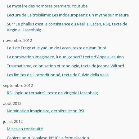
Le mystère des nombres premiers, Youtube
Lecture de La troisième: Les indoeuropéens: un mythe sur mesure
Sur "Le phallus c'est la consistance du Réel" (J.Lacan, RSI), texte de
Virginia Hasenbalg
novembre 2012
Le 1 de Frege et le yadlun de Lacan, texte de Jean Brini
La nomination imaginaire, à quoi ça sert? texte d'Angela Jesuino
Traumatisme, colonisation et topologie, texte de Jeanne Wiltord
Les limites de l'inconditionné, texte de Fulvio della Valle
septembre 2012
RSI, logique ternaire?, texte de Virginia Hasenbalg
août 2012
Nomination imaginaire, dernière leçon RSI
juillet 2012
Mises en continuité
Cahiers pour l'analyse, N°10 La formalisation