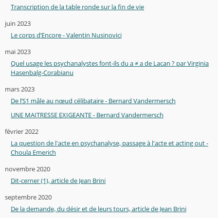
Transcription de la table ronde sur la fin de vie
juin 2023
Le corps d’Encore - Valentin Nusinovici
mai 2023
Quel usage les psychanalystes font-ils du a ≠ a de Lacan ? par Virginia
Hasenbalg-Corabianu
mars 2023
De l’S1 mâle au nœud célibataire - Bernard Vandermersch
UNE MAITRESSE EXIGEANTE - Bernard Vandermersch
février 2022
La question de l'acte en psychanalyse, passage à l'acte et acting out -
Choula Emerich
novembre 2020
Dit-cerner (1), article de Jean Brini
septembre 2020
De la demande, du désir et de leurs tours, article de Jean Brini