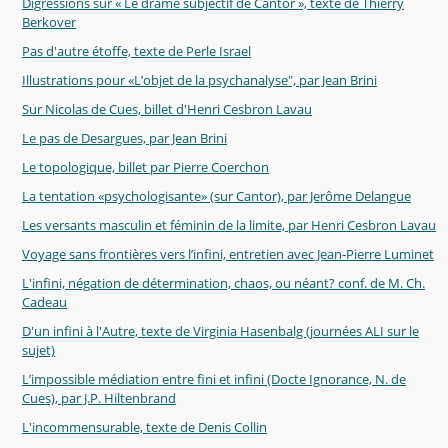
Digressions sur « Le drame subjectif de Cantor », texte de Thierry
Berkover
Pas d'autre étoffe, texte de Perle Israel
Illustrations pour «L’objet de la psychanalyse", par Jean Brini
Sur Nicolas de Cues, billet d'Henri Cesbron Lavau
Le pas de Desargues, par Jean Brini
Le topologique, billet par Pierre Coerchon
La tentation «psychologisante» (sur Cantor), par Jerôme Delangue
Les versants masculin et féminin de la limite, par Henri Cesbron Lavau
Voyage sans frontières vers l’infini, entretien avec Jean-Pierre Luminet
L'infini, négation de détermination, chaos, ou néant? conf. de M. Ch.
Cadeau
D'un infini à l'Autre, texte de Virginia Hasenbalg (journées ALI sur le
sujet)
L’impossible médiation entre fini et infini (Docte Ignorance, N. de
Cues), par J.P. Hiltenbrand
L'incommensurable, texte de Denis Collin