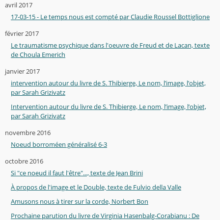
avril 2017
17-03-15 - Le temps nous est compté par Claudie Roussel Bottiglione
février 2017
Le traumatisme psychique dans l'oeuvre de Freud et de Lacan, texte
de Choula Emerich
janvier 2017
intervention autour du livre de S. Thibierge, Le nom, l’image, l’objet,
par Sarah Grizivatz
Intervention autour du livre de S. Thibierge, Le nom, l’image, l’objet,
par Sarah Grizivatz
novembre 2016
Noeud borroméen généralisé 6-3
octobre 2016
Si "ce noeud il faut l'être"..., texte de Jean Brini
À propos de l'image et le Double, texte de Fulvio della Valle
Amusons nous à tirer sur la corde, Norbert Bon
Prochaine parution du livre de Virginia Hasenbalg-Corabianu : De