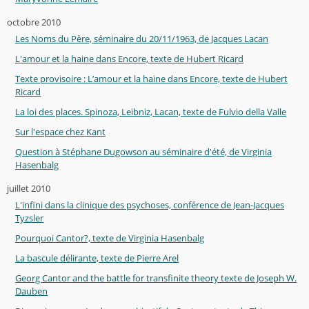
octobre 2010
Les Noms du Père, séminaire du 20/11/1963, de Jacques Lacan
L'amour et la haine dans Encore, texte de Hubert Ricard
Texte provisoire : L’amour et la haine dans Encore, texte de Hubert
Ricard
La loi des places. Spinoza, Leibniz, Lacan, texte de Fulvio della Valle
Sur l'espace chez Kant
Question à Stéphane Dugowson au séminaire d'été, de Virginia
Hasenbalg
juillet 2010
L'infini dans la clinique des psychoses, conférence de Jean-Jacques
Tyzsler
Pourquoi Cantor?, texte de Virginia Hasenbalg
La bascule délirante, texte de Pierre Arel
Georg Cantor and the battle for transfinite theory texte de Joseph W.
Dauben