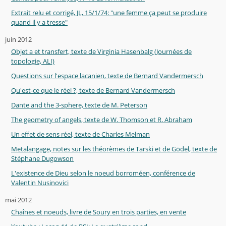
Extrait relu et corrigé, JL, 15/1/74: "une femme ça peut se produire
quand il y a tresse"
juin 2012
Objet a et transfert, texte de Virginia Hasenbalg (Journées de
topologie, ALI)
Questions sur l'espace lacanien, texte de Bernard Vandermersch
Qu'est-ce que le réel ?, texte de Bernard Vandermersch
Dante and the 3-sphere, texte de M. Peterson
The geometry of angels, texte de W. Thomson et R. Abraham
Un effet de sens réel, texte de Charles Melman
Metalangage, notes sur les théorèmes de Tarski et de Gödel, texte de
Stéphane Dugowson
L'existence de Dieu selon le noeud borroméen, conférence de
Valentin Nusinovici
mai 2012
Chaînes et noeuds, livre de Soury en trois parties, en vente