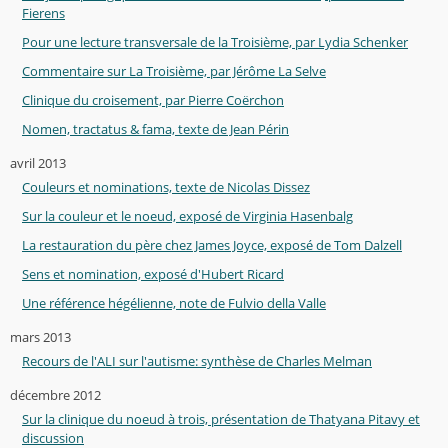
Fierens
Pour une lecture transversale de la Troisième, par Lydia Schenker
Commentaire sur La Troisième, par Jérôme La Selve
Clinique du croisement, par Pierre Coërchon
Nomen, tractatus & fama, texte de Jean Périn
avril 2013
Couleurs et nominations, texte de Nicolas Dissez
Sur la couleur et le noeud, exposé de Virginia Hasenbalg
La restauration du père chez James Joyce, exposé de Tom Dalzell
Sens et nomination, exposé d'Hubert Ricard
Une référence hégélienne, note de Fulvio della Valle
mars 2013
Recours de l'ALI sur l'autisme: synthèse de Charles Melman
décembre 2012
Sur la clinique du noeud à trois, présentation de Thatyana Pitavy et
discussion