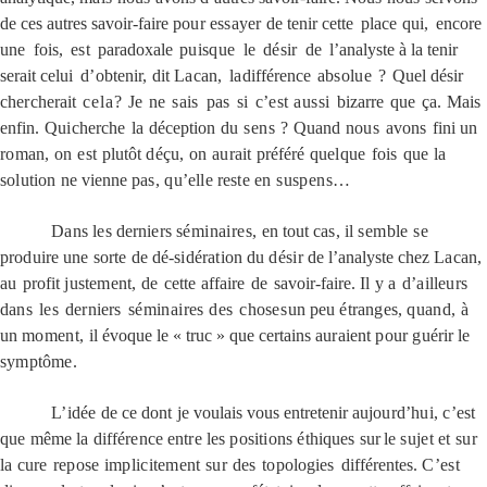
de ces autres
savoir-faire
pour essayer
de tenir
cette
place qui,
encore
une
fois,
est
paradoxale
puisque
l
e
désir
de
l’analyste à la tenir
serait celui
d’obtenir, dit Lacan,
la
différence
absolue
?
Quel désir
chercherait
cela
?
Je
ne
sais
pas
si
c’est
aussi
bizarre
que
ça.
Mais
enfin.
Q
ui
cherche
la
déception
du
sens ?
Quand
nous
avons
fini un
roman,
on
est
plutôt
déçu,
on
aurait
préféré
quelque
fois
que
la
solution
ne vienne
pas,
qu’elle
reste
en suspens
…
Dans
les derniers
séminaires,
en tout
cas,
il
semble se
produire une sorte
de
dé-sidération
du
désir
de
l’analyste
chez
Lacan,
au
profit
justement,
de
cette
affaire
de
savoir-faire.
Il
y a
d’ailleurs
dans
les
derniers
séminaires
des
choses
un
peu
étranges,
quand,
à
un
moment,
il évoque le « truc »
que
certains
auraient
pour
guérir
le
symptôme.
L’idée
de ce
dont
je voulais vous entretenir
aujourd’hui,
c’est
que même la différence entre les
positions
éthiques
sur
le
sujet
et
sur
la
cure
repose
implicitement
sur
des
topologies
différentes.
C’est