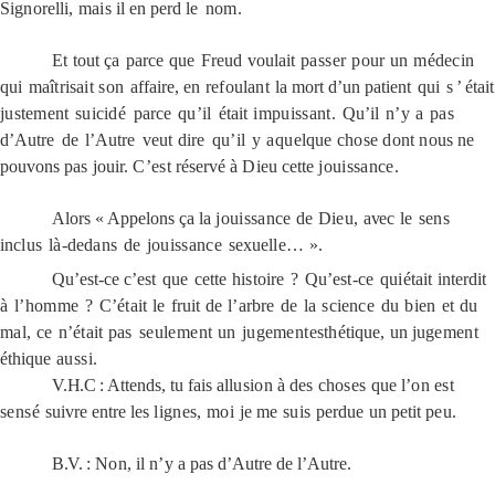
Signorelli,
mais
il en perd le
nom.
Et
tout
ça
parce
que
Freud
voulait
passer
pour
un
médecin
qui
maîtrisait
son
affaire,
en
refoulant
la mort d’un
patient
qui
s’
était
justement
suicidé
parce
qu’il
était
impuissant.
Qu’il
n’y
a
pas
d’Autre
de
l’Autre
veut
dire
qu’il
y
a
quelque
chose
dont nous
ne
pouvons
pas
jouir.
C’est
réservé à
Dieu
cette
jouissance.
Alors
« Appelons
ça la
jouissance
de
Dieu,
avec
le
sens
inclus
là-dedans
de
jouissance
sexuelle…
».
Qu’est-ce c’est
que
cette
histoire
?
Qu’est-ce
qui
était
interdit
à
l’homme
?
C’était
le
fruit
de
l’arbre
de
la
science
du
bien
et
du
mal,
ce
n’était
pas
seulement
un
jugement
esthétique,
un
jugement
éthique
aussi.
V.H.C
: Attends,
tu
fais
allusion
à
des
choses
que
l’on
est
sensé
suivre entre
les
lignes,
moi
je
me
suis
perdue
un
petit
peu.
B.V.
:
Non,
il
n’y
a
pas
d’Autre de l’Autre.