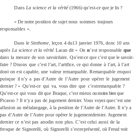
Dans
La
science
et
la
vérité
(1966) qu’est-ce que
je
lis
?
« De
notre
position
de
sujet
nous
sommes
toujours
responsables
».
Dans
le
Sinthome,
leçon
4 du
13
janvier
1976,
donc
10
ans
après
La
science
et
la
vérité
Lacan
dit
«
On
n
’
est
responsable
que
dans
la
mesure
de
son
savoir
-
faire
. Q
u’est-ce
que
c’est
que
le
savoir-
faire
?
Disons
que
c’est
l’art,
l’artifice,
ce
qui
donne
à
l’art,
à
l’art
dont
on
est
capable,
une
valeur
remarquable.
Remarquable
en
quoi
puisque
il
n’y
a
pas
d’Autre
de
l’Autre
pour
opérer
le
jugement
dernier ? »
Qu’est-ce
qui
va,
vous
dire
que
c’est
remarquable
?
Qu’est-ce
qui
vous
dit
que
Braque,
c’est
mieux
ou moins bien
que
Picasso
?
Il
n’y
a
pas
de
jugement dernier.
Vous
voyez
que
c’est
une
allusion
au
métalangage,
à
la
position
de
l’Autre
de
l’Autre.
Il
n’y
a
pas
d’Autre
de
l’Autre
pour
opérer
le
jugement
dernier.
Jugement
dernier
ce
n’est
pas
anodin
non
plus.
C’est
celui
aussi
de
la
fresque
de
Signorelli,
où
Signorelli
s’est
représenté,
où Freud
voit