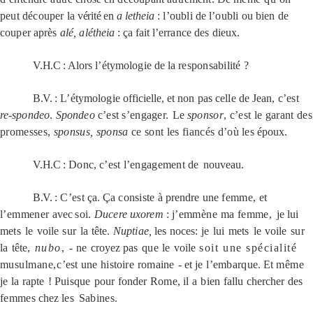
peut découper
la
vérité
en
a letheia
:
l’oubli
de
l’oubli
ou
bien
de
couper après
alé, alé
theia
: ça fait
l’errance des
dieux.
V.H.C
: Alors
l’étymologie
de la
responsabilité
?
B.V.
:
L’étymologie
officielle, et
non pas celle
de
Jean,
c’est
re-
spondeo
.
Spondeo
c’est s’engager.
Le
sponsor
, c’est le garant des
promesses,
sponsus, sponsa
ce sont les fiancés d’où
les
époux.
V.H.C
:
Donc,
c’est l’engagement
de
nouveau.
B.V.
:
C’est
ça. Ça
consiste
à
prendre une
femme,
et
l’emmener
avec
soi.
Ducere uxorem
:
j’emmène
ma
femme,
je
lui
mets
le
voile
sur
la
tête.
Nuptiae,
les noces:
je
lui
mets
le
voile
sur
la
tête
,
nubo
,
-
ne
croyez
pas
que
le
voile
soit une spécialité
musulmane,
c’est
une
histoire
romaine
-
et
je
l’embarque
.
Et
même
je
la
rapte
!
Puisque
pour
fonder
Rome,
il
a
bien
fallu
chercher
des
femmes
chez
les
Sabines.