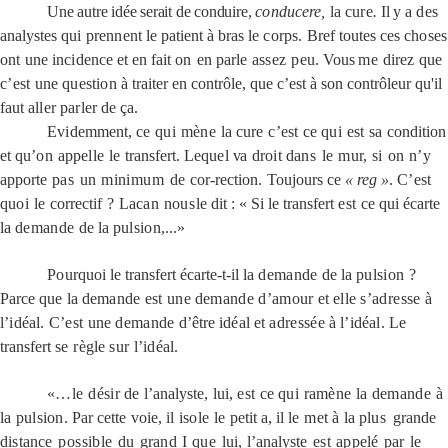
Une autre idée serait de conduire,
conducere,
la cure
.
Il
y a
des
analystes
qui
prennent
le patient à bras le
corps.
Bref toutes ces
choses
ont une incidence
et en fait on
en
parle
assez
peu.
Vous
me
direz que
c’est
une
question
à traiter en contrôle, que c’est à son contrôleur qu'il
faut
aller
parler
de ça.
E
videmment,
ce
qui
mène
la
cure
c’est
ce
qui
est
sa
condition
et
qu’on
appelle
le
transfert.
Lequel
va
droit
dans
le
mur,
si
on
n’y
apporte
pas
un
minimum
de
cor-rection.
Toujours ce
« reg »
.
C’est
quoi
le
correctif
?
Lacan
nous
le
dit
: «
Si le transfert
est
ce
qui
écarte
la
demande
de la
pulsion,
...»
Pourquoi
le transfert écarte-t-il la
demande
de la
pulsion
?
Parce
que
la
demande
est
une
demande d’amour
et
elle
s’adresse
à
l’idéal.
C’est
une
demande
d’être
idéal
et
adressée
à
l’idéal.
Le
transfert
se
règle
sur
l’idéal.
«
…
le
désir
de
l’analyste,
lui,
est
ce
qui
ramène
la
demande
à
la
pulsion.
Par
cette
voie,
il
isole
le
petit
a,
il
le
met
à
la
plus
grande
distance
possible
du
grand
I
que
lui,
l’analyste
est
appelé
par
le