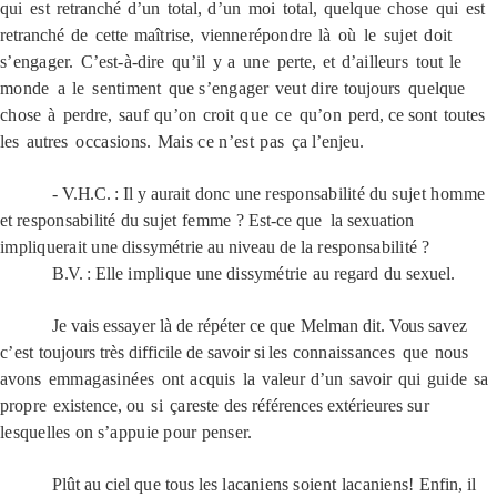
qui
est
retranché
d’un
total,
d’un
moi
total,
quelque
chose
qui
est
retranché
de
cette
maîtrise,
vienne
répondre
là
où
le
sujet
doit
s’engager.
C’est-à-dire
qu’il
y
a
une
perte,
et
d’ailleurs
tout
le
monde
a
le
sentiment
que
s’engager
veut dire
toujours
quelque
chose
à
perdre,
sauf
qu’on
croit
que ce
qu’on
perd, ce sont
toutes
les
autres
occasions.
Mais ce n’est
pas
ça
l’enjeu.
-
V.H.C.
:
Il
y
aurait
donc
une
responsabilité
du
sujet
homme
et
responsabilité
du
sujet femme
? Est-ce
que
la
sexuation
impliquerait
une
dissymétrie
au niveau de la
responsabilité
?
B.V.
: Elle
implique
une
dissymétrie
au
regard
du
sexuel.
Je
vais
essayer
là de répéter ce
que
Melman dit.
Vous
savez
c’est
toujours très difficile de savoir
si
les
connaissances
que
nous
avons
emmagasinées
ont
acquis
la
valeur
d’un
savoir
qui
guide
sa
propre
existence,
ou
si
ça
reste des
références
extérieures
sur
lesquelles
on
s’appuie
pour
penser.
Plût au ciel
que
tous
les
lacaniens
soient
lacaniens!
Enfin, il