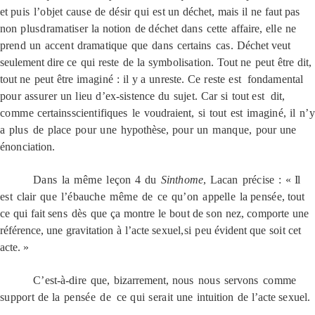
et
puis
l’objet
cause
de
désir
qui
est
un
déchet,
mais
il
ne
faut
pas
non
plus
dramatiser
la
notion
de
déchet
dans
cette
affaire
,
elle
ne
prend
un
accent
dramatique
que
dans
certains
cas.
Déchet veut
seulement dire
ce
qui
reste
de
la
symbolisation.
Tout
ne
peut
être
dit,
tout
ne
peut
être
imaginé
:
il
y
a
un
reste.
Ce
reste
est
fondamental
pour
assurer
un
lieu
d’ex-sistence
du
sujet.
Car
si
tout
est
dit,
comme
certains
scientifiques
le
voudraient,
si
tout
est
imaginé,
il
n’y
a
plus
de
place
pour
une
hypothèse,
pour
un
manque,
pour
une
énonciation.
Dans
la
même
leçon
4
du
Sinthome
,
Lacan
précise
:
«
Il
est
clair
que
l’ébauche
même
de
ce
qu’on
appelle
la
pensée,
tout
ce
qui
fait
sens
dès
que
ça
montre
le
bout
de
son
nez,
comporte
une
référence,
une
gravitation
à
l’acte
sexuel,
si
peu
évident
que
soit
cet
acte.
»
C’est-à-dire
que,
bizarrement,
nous
nous
servons
comme
support
de
la
pensée
de
ce
qui
serait
une
intuition
de
l’acte
sexuel.