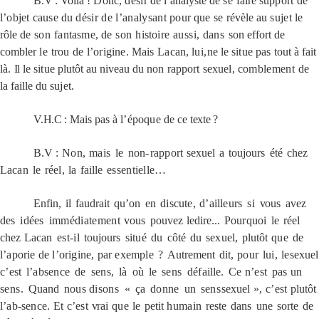
B.V
: Voilà !
Donc,
désir
de l’analyste de
se
faire
support
de
l’objet
cause
du
désir de l’analysant
pour
que
se
révèle au
sujet
le
rôle
de
son
fantasme,
de
son
histoire
aussi,
dans
son effort de
combler
le
trou
de
l’origine.
Mais
Lacan,
lui,
ne le
situe
pas
tout à fait
là.
Il
le
situe
plutôt au niveau du
non rapport sexuel,
comblement
de
la faille du
sujet.
V.H.C
:
Mais
pas
à
l’époque
de ce
texte
?
B.V
:
Non,
mais
le
non
-
rapport
sexuel
a
toujours
été
chez
Lacan
le
réel,
la
faille
essentielle
…
Enfin,
il
faudrait
qu’on
en
discute,
d’ailleurs
si
vous
avez
des
idées
immédiatement
vous
pouvez
le
dire...
Pourquoi
le
réel
chez
Lacan
est-il
toujours
situé
du
côté
du
sexuel,
plutôt
que
de
l’aporie de l’origine, par exemple
?
Autrement
dit,
pour
lui,
le
sexuel
c’est
l’absence
de
sens,
là
où
le
sens
défaille.
Ce n’est
pas
un
sens.
Quand
nous
disons
«
ça
donne
un
sens
sexuel
»,
c’est
plutôt
l’ab-sence.
Et
c’est
vrai
que
le
petit
humain
reste
dans
une
sorte
de