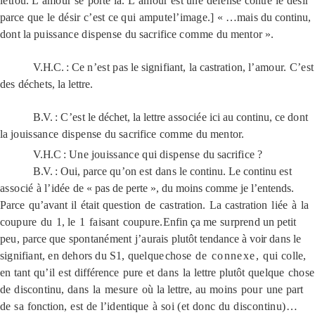
le
trou.
L’amour
se
porte
là.
L’amour
est une
défense
contre
le
désir
parce
que
le
désir
c’est
ce
qui
ampute
l’image.]
« …
mais
du continu,
dont
la
puissance
dispense
du
sacrifice
comme
du
mentor
».
V.H.C.
: Ce
n’est
pas
le
signifiant,
la
castration,
l’amour.
C’est
des
déchets,
la
lettre.
B.V.
:
C’est
le déchet, la lettre
associée
ici au continu, ce
dont
la
jouissance
dispense
du
sacrifice
comme
du
mentor.
V.H.C
:
Une
jouissance
qui
dispense
du
sacrifice
?
B.V.
: Oui, parce
qu’on
est
dans
le continu. Le continu
est
associé
à
l’idée
de «
pas
de
perte »,
du moins comme je l’entends
.
Parce
qu’avant
il
était
question
de
castration.
La
castration
liée
à
la
coupure
du
1, le
1
faisant
coupure.
Enfin ça
me
surprend
un petit
peu,
parce
que
spontanément
j’aurais
plutôt tendance à
voir
dans
le
signifiant, en dehors du S1, quelque
chose
de connexe,
qui
colle,
en
tant
qu’il
est
différence
pure
et
dans
la
lettre
plutôt
quelque
chose
de
discontinu,
dans
la
mesure
où
la l
ettre,
au
moins
pour
une
part
de
sa
fonction,
est
de
l’identique
à
soi (et donc du discontinu)…