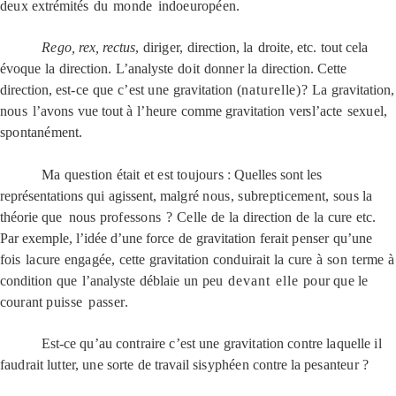
deux
extrémités
du
monde
indoeuropéen.
Rego,
rex, rectus
,
diriger,
direction,
la
droite,
etc.
tout
cela
évoque
la
direction.
L’analyste
doit
donner
la
direction.
Cette
direction,
est-ce
que
c’est
une
gravitation
(naturelle)
?
La
gravitation,
nous
l’avons
vue
tout
à
l’heure
comme
gravitation
vers
l’acte
sexuel,
spontanément.
Ma question était et est toujours
:
Quelles sont les
représentations
qui
agissent,
malgré
nous,
subrepticement,
sous
la
théorie
que
nous
professons
?
Celle
de
la
direction
de
la
cure
etc.
Par exemple, l’idée d’une
force
de
gravitation
ferait
penser
qu’une
fois
la
cure
engagée,
cette
gravitation
conduirait
la
cure
à
son
terme
à
condition
que
l’analyste
déblaie
un
peu
devant elle
pour
que
le
courant
puisse
passer.
Est-ce
qu’au contraire c’est une gravitation contre laquelle il
faudrait lutter, une sorte de
travail
sisyphéen
contre la
pesanteur
?