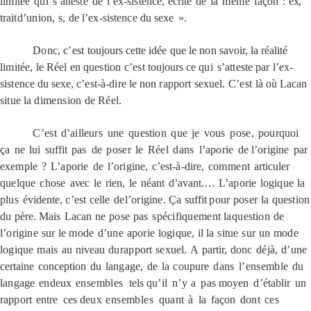
limitée
qui
s’atteste
de
l’ex-sistence,
écrite
de
la
même
façon
:
ex,
trait
d’union,
s,
de
l’ex-sistence
du sexe
».
Donc,
c’est
toujours cette
idée
que
le
non
savoir, la réalité
limitée,
le
Réel
en
question
c’est
toujours ce
qui
s’atteste
par l’ex-
sistence
du sexe,
c’est-à-dire
le
non rapport sexuel.
C’est
là où
Lacan
situe
la
dimension
de
Réel.
C’est
d’ailleurs
une
question
que
je
vous
pose,
pourquoi
ça
ne
lui
suffit
pas
de
poser
le
Réel
dans
l’aporie
de
l’origine
par
exemple
?
L’aporie
de
l’origine,
c’est-à-dire,
comment
articuler
quelque
chose
avec
le
rien,
le
néant
d’avant.
…
L’aporie
logique
la
plus
évidente,
c’est
celle
de
l’origine.
Ça
suffit
pour
poser
la
question
du
père
.
Mais
Lacan
ne
pose
pas
spécifiquement
la
question
de
l’origine
sur
le
mode
d’une
aporie
logique,
il
la
situe
sur
un
mode
logique
mais
au
niveau
du
rapport
sexuel.
A
partir,
donc
déjà,
d’une
certaine
conception
du
langage,
de
la
coupure
dans
l’ensemble
du
langage
en
deux
ensembles
tels
qu’il
n’y
a
pas
moyen
d’établir
un
rapport
entre
ces
deux
ensembles
quant
à
la
façon
dont
ces