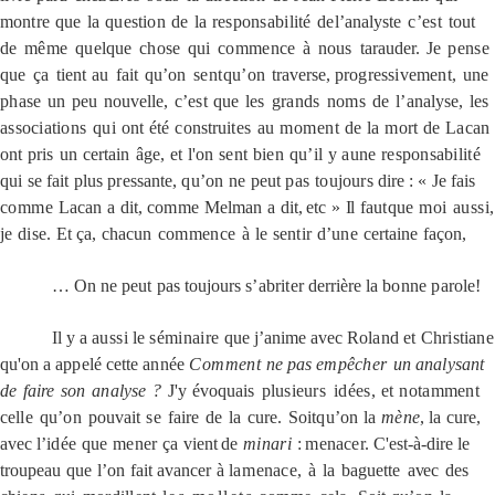
montre
que
la
question
de
la
responsabilité
de
l’analyste
c’est
tout
de
même
quelque
chose
qui
commence
à
nous
tarauder.
Je
pense
que
ça
tient
au
fait
qu’on
sent
qu’on
traverse,
progressivement,
une
phase
un
peu
nouvelle,
c’est
que
les
grands
noms
de
l’analyse,
les
associations
qui
ont
été
construites
au
moment
de
la
mort
de
Lacan
ont
pris
un
certain
âge,
et
l'on
sent
bien
qu’il
y
a
une
responsabilité
qui se fait plus pressante,
qu’on
ne
peut
pas
toujours
dire
:
«
Je
fais
comme
Lacan
a
dit,
comme
Melman
a
dit,
etc
»
Il
faut
que
moi
aussi,
je
dise.
Et
ça,
chacun
commence
à
le
sentir
d’une
certaine
façon,
…
On
ne
peut
pas
toujours
s’abriter
derrière la
bonne
parole!
Il
y a
aussi
le
séminaire
que j’anime avec
Roland et Christiane
qu'on a
appelé
cette
année
Comment
ne
pas
empêcher
un
analysant
de
faire
son
analyse
?
J'y
évoquais
plusieurs
idées,
et
notamment
celle
qu’on
pouvait
se
faire
de
la
cure.
Soit
qu’on
la
mène
,
la
cure,
avec
l’idée
que
mener
ça
vient
de
minari
:
menacer.
C'est-à-dire
le
troupeau
que
l’on
fait
avancer
à
la
menace,
à
la
baguette
avec
des