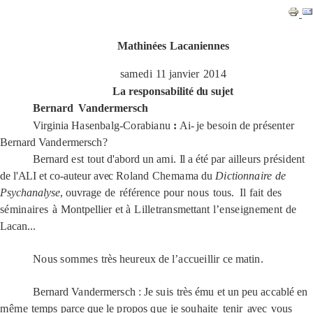
Mathinées
Lacaniennes
samedi
11 janvier
2014
La
responsabilité
du
sujet
Bernard
Vandermersch
Virginia
Hasenbalg-Corabianu
:
Ai-
je
besoin
de
présenter
Bernard
Vandermersch?
Bernard
est
tout d'abord un
ami.
Il
a été
par
ailleurs
président
de
l'ALI
et co-auteur
avec
Roland
Chemama
du
Dictionnaire
de
Psychanalyse
,
ouvrage
de
référence
pour
nous
tous.
Il
fait
des
séminaires
à
Montpellier
et
à
Lille
transmettant
l’enseignement
de
Lacan...
Nous
sommes
très
heureux
de
l’accueillir
ce
matin.
Bernard
Vandermersch
: Je
suis
très
ému
et un peu
accablé
en
même
temps
parce
que
le
propos que
je
souhaite
tenir
avec
vous