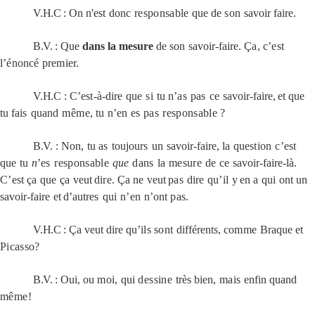
V.H.C
:
On
n'est donc
responsable
que
de
son
savoir
faire.
B.V.
: Que
dans
la
mesure
de
son
savoir-faire.
Ça,
c’est
l’énoncé
premier.
V.H.C
:
C’est-à-dire
que
si
tu
n’as
pas
ce
savoir-faire,
et
que
tu
fais
quand
même,
tu
n’en
es
pas
responsable
?
B.V.
:
Non,
tu
as
toujours
un
savoir-faire,
la
question
c’est
que
tu
n
’es
responsable
que
dans
la
mesure
de
ce
savoir-faire-là.
C’est
ça
que
ça
veut
dire.
Ça
ne
veut
pas
dire
qu’il
y
en
a
qui
ont
un
savoir-faire
et
d’autres
qui
n’en
n’ont
pas.
V.H.C
: Ça
veut
dire
qu’ils
sont
différents,
comme
Braque et
Picasso?
B.V.
: Oui, ou
moi,
qui
dessine
très
bien,
mais
enfin
quand
même!