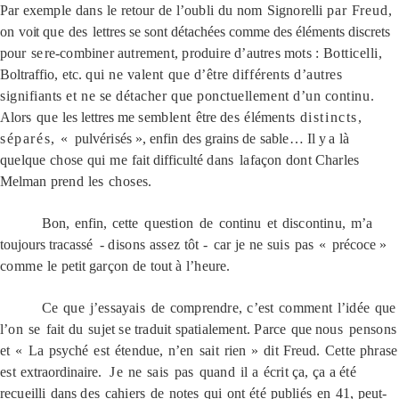
P
ar
exemple
dans
le
retour
de
l’oubli
du
nom
Signorelli
par Freud,
on
voit
que
des
lettres se sont détachées comme des éléments discrets
pour
se
re-combiner autrement,
produire d’autres mots
:
Botticelli,
Boltraffio,
etc.
qui ne valent que d’être différents d’autres
signifiants et ne se détacher que ponctuellement d’un continu.
Alors
que
les
lettres me
semblent
être
des
éléments
distincts,
séparés, «
pulvérisés »,
enfin
des grains de
sable…
Il
y
a
là
quelque
chose
qui
me
fait
difficulté
dans
la
façon
dont
Charles
Melman
prend
les
choses.
Bon,
enfin,
cette
question
de
continu
et
discontinu,
m’a
toujours tracassé
-
disons assez tôt
-
car
je
ne
suis
pas
«
précoce »
comme
le
petit
garçon
de
tout
à
l’heure.
Ce
que
j’essayais
de
comprendre,
c’est
comment
l’idée
que
l’on
se
fait
du
sujet se traduit spatialement. P
arce
que
nous
pensons
et
«
La
psyché
est
étendue,
n’en
sait
rien
»
dit
Freud.
Cette phrase
est
extraordinaire
. J
e
ne
sais
pas
quand
il
a
écrit
ça,
ça a été
recueilli
dans
des
cahiers
de
notes
qui
ont été
publiés
en
41,
peut-