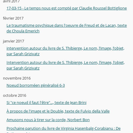
avril 2017
17-03-15 - Le temps nous est compté par Claudie Roussel Bottiglione
février 2017
Le traumatisme psychique dans l'oeuvre de Freud et de Lacan, texte
de Choula Emerich
janvier 2017
intervention autour du livre de S. Thibierge, Le nom, l’image, l’objet,
par Sarah Grizivatz
Intervention autour du livre de S. Thibierge, Le nom, l’image, l’objet,
par Sarah Grizivatz
novembre 2016
Noeud borroméen généralisé 6-3
octobre 2016
Si "ce noeud il faut l'être"..., texte de Jean Brini
À propos de l'image et le Double, texte de Fulvio della Valle
Amusons nous à tirer sur la corde, Norbert Bon
Prochaine parution du livre de Virginia Hasenbalg-Corabianu : De