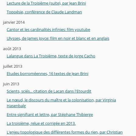
Lecture de la Troisième (suite), par Jean Brini
Topoésie, conférence de Claude Landman
janvier 2014
Cantor et les cardinalités infinies: film youtube
Ulysses, de James Joyce: film en noir et blanc et en anglais
août 2013
Lalangue dans La Troisième, texte de Jorge Cacho
juillet 2013
Etudes borroméennes, 16 textes de Jean Brini
juin 2013
Scients, sciés... citation de Lacan dans l'Etourdit
Le nœud, le discours du maître et la colonisation, par Virginia
Hasenbalg
Entre signifiant et lettre, par Stéphane Thibierge
La troisième, relue et corrigée en 2013.
L’enjeu topologique des différentes formes du rien, par Christian