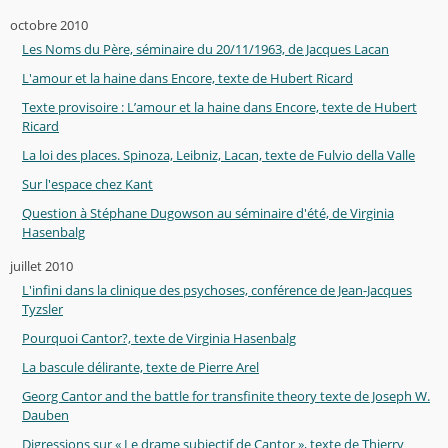
octobre 2010
Les Noms du Père, séminaire du 20/11/1963, de Jacques Lacan
L'amour et la haine dans Encore, texte de Hubert Ricard
Texte provisoire : L’amour et la haine dans Encore, texte de Hubert
Ricard
La loi des places. Spinoza, Leibniz, Lacan, texte de Fulvio della Valle
Sur l'espace chez Kant
Question à Stéphane Dugowson au séminaire d'été, de Virginia
Hasenbalg
juillet 2010
L'infini dans la clinique des psychoses, conférence de Jean-Jacques
Tyzsler
Pourquoi Cantor?, texte de Virginia Hasenbalg
La bascule délirante, texte de Pierre Arel
Georg Cantor and the battle for transfinite theory texte de Joseph W.
Dauben
Digressions sur « Le drame subjectif de Cantor », texte de Thierry