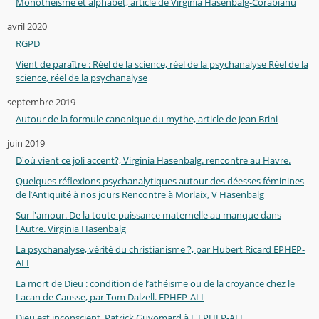
Monothéïsme et alphabet, article de Virginia Hasenbalg-Corabianu
avril 2020
RGPD
Vient de paraître : Réel de la science, réel de la psychanalyse Réel de la
science, réel de la psychanalyse
septembre 2019
Autour de la formule canonique du mythe, article de Jean Brini
juin 2019
D'où vient ce joli accent?, Virginia Hasenbalg. rencontre au Havre.
Quelques réflexions psychanalytiques autour des déesses féminines
de l’Antiquité à nos jours Rencontre à Morlaix, V Hasenbalg
Sur l'amour. De la toute-puissance maternelle au manque dans
l'Autre. Virginia Hasenbalg
La psychanalyse, vérité du christianisme ?, par Hubert Ricard EPHEP-
ALI
La mort de Dieu : condition de l’athéisme ou de la croyance chez le
Lacan de Causse, par Tom Dalzell. EPHEP-ALI
Dieu est inconscient, Patrick Guyomard à L'EPHEP-ALI