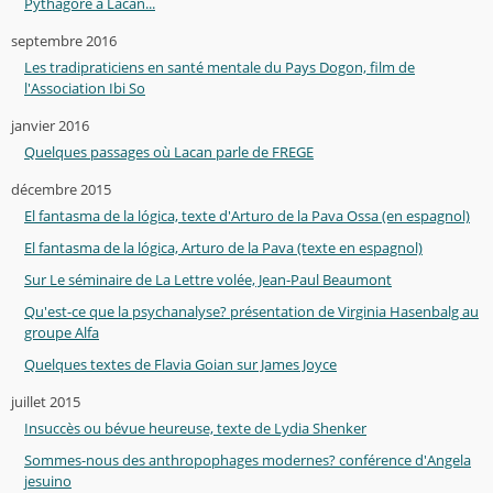
Pythagore à Lacan...
septembre 2016
Les tradipraticiens en santé mentale du Pays Dogon, film de
l'Association Ibi So
janvier 2016
Quelques passages où Lacan parle de FREGE
décembre 2015
El fantasma de la lógica, texte d'Arturo de la Pava Ossa (en espagnol)
El fantasma de la lógica, Arturo de la Pava (texte en espagnol)
Sur Le séminaire de La Lettre volée, Jean-Paul Beaumont
Qu'est-ce que la psychanalyse? présentation de Virginia Hasenbalg au
groupe Alfa
Quelques textes de Flavia Goian sur James Joyce
juillet 2015
Insuccès ou bévue heureuse, texte de Lydia Shenker
Sommes-nous des anthropophages modernes? conférence d'Angela
jesuino