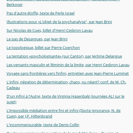
Berkover
Pas d'autre étoffe, texte de Perle Israel
Illustrations pour «L’objet de la psychanalyse", par Jean Brini
Sur Nicolas de Cues, billet d'Henri Cesbron Lavau
Le pas de Desargues, par Jean Brini
Le topologique, billet par Pierre Coerchon
La tentation «psychologisante» (sur Cantor), par Jerôme Delangue
Les versants masculin et féminin de la limite, par Henri Cesbron Lavau
Voyage sans frontières vers l’infini, entretien avec Jean-Pierre Luminet
L'infini, négation de détermination, chaos, ou néant? conf. de M. Ch.
Cadeau
D'un infini à l'Autre, texte de Virginia Hasenbalg (journées ALI sur le
sujet)
L’impossible médiation entre fini et infini (Docte Ignorance, N. de
Cues), par J.P. Hiltenbrand
L'incommensurable, texte de Denis Collin