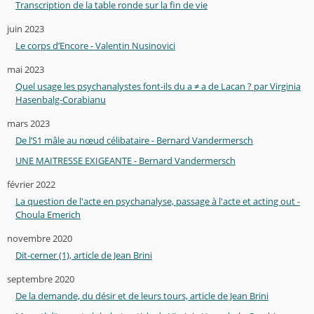
Transcription de la table ronde sur la fin de vie
juin 2023
Le corps d’Encore - Valentin Nusinovici
mai 2023
Quel usage les psychanalystes font-ils du a ≠ a de Lacan ? par Virginia
Hasenbalg-Corabianu
mars 2023
De l’S1 mâle au nœud célibataire - Bernard Vandermersch
UNE MAITRESSE EXIGEANTE - Bernard Vandermersch
février 2022
La question de l'acte en psychanalyse, passage à l'acte et acting out -
Choula Emerich
novembre 2020
Dit-cerner (1), article de Jean Brini
septembre 2020
De la demande, du désir et de leurs tours, article de Jean Brini